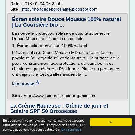
Date:
2018-01-04 05:29:42
Site :
http://mondedeporcelaine.blogspot.com
Écran solaire Douce Mousse 100% naturel
| La Coursière bio ...
La nouvelle protection solaire de qualité supérieure
Douce Mousse en 7 points essentiels
1- Écran solaire physique 100% naturel
L'écran solaire Douce Mousse MD est une protection
physique (ou organique) et demeure sur la surface de la
peau contrairement aux protections utilisant les filtres
chimiques qui pénètrent l'épiderme. Plusieurs personnes
ont déjà cru à tort qu'elles avaient fait...
Lire la suite
Site :
http://www.lacoursierebio-organic.com
La Crème Radieuse : Crème de jour et
Solaire SPF 50 Grossesse
Efficacité
En poursuivant votre navigation sur ce site, vous acceptez
X
l'utilisation de cookies pour vous proposer des contenus et
Fragrance
services adaptés à vos centres d'intérêts.
En savoir plus
[ NOUVELLE FORMULE ] La crème radieuse devient crème