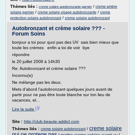
Thèmes liés :
/
creme ambre
creme solaire autobronzante garnier
/
/
solaire garnier
creme solaire visage autobronzante
creme
/
protection solaire autobronzant
creme solaire autobronzant
Autobronzant et crème solaire ??? -
Forum Soins
bonjour a toi pour quoi pas des UV sais bien mieux que
toute les crémes enfin a toi de voir bye
répondre
le 20 juillet 2008 à 14h30
Re: Autobronzant et crème solaire ???
Inconnu(e)
Ne mélange pas les deux.
Mets d'abord l'autobronzant quelques jours avant de
partir pour ne pas être toute blanche sur ton lieu de
vacances, et...
Lire la suite
Site :
http://club.beaute-addict.com
creme solaire
Thèmes liés :
/
creme solaire autobronzant
qui ne protege pas
/
mettre creme solaire avant uv
/