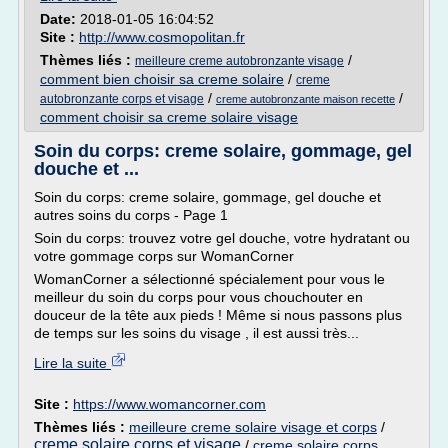
Date:
2018-01-05 16:04:52
Site :
http://www.cosmopolitan.fr
Thèmes liés :
/
meilleure creme autobronzante visage
comment bien choisir sa creme solaire
/
creme
/
/
autobronzante corps et visage
creme autobronzante maison recette
comment choisir sa creme solaire visage
Soin du corps: creme solaire, gommage, gel
douche et ...
Soin du corps: creme solaire, gommage, gel douche et
autres soins du corps - Page 1
Soin du corps: trouvez votre gel douche, votre hydratant ou
votre gommage corps sur WomanCorner
WomanCorner a sélectionné spécialement pour vous le
meilleur du soin du corps pour vous chouchouter en
douceur de la tête aux pieds ! Même si nous passons plus
de temps sur les soins du visage , il est aussi très...
Lire la suite
Site :
https://www.womancorner.com
Thèmes liés :
meilleure creme solaire visage et corps
/
creme solaire corps et visage
/
creme solaire corps