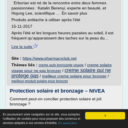
Erborian est né de la rencontre entre deux femmes
passionnées : Katalin Berenyi, experte en beauté, et
Hojung Lee, scientifique ... En savoir plus
Produits antitache à utiliser après l'été
15-11-2017
Après l'été et les longues heures passées au soleil, il est
fréquent qu'apparaissent des taches sur la peau du...
Lire la suite
Site :
https://www.pharmacyclub.net
Thèmes liés :
/
creme solaire
creme auto bronzante visage
creme solaire qui ne
visage pour ne pas bronzer
/
protege pas
/
meilleur creme solaire pour bronzer
/
meilleur produit solaire pour bronzer
Protection solaire et bronzage – NIVEA
Comment peut-on concilier protection solaire et joli
bronzage ?
Pouvoir utiliser une protection solaire efficace sans devoir
En poursuivant votre navigation sur ce site, vous acceptez
renoncer à un beau bronzage naturel a toujours été un
X
l'utilisation de cookies pour vous proposer des contenus et
voeu des femmes à travers le monde. Avec NIVEA SUN
services adaptés à vos centres d'intérêts.
En savoir plus
Protect & Bronze, c'est maintenant possible. Grâce à sa