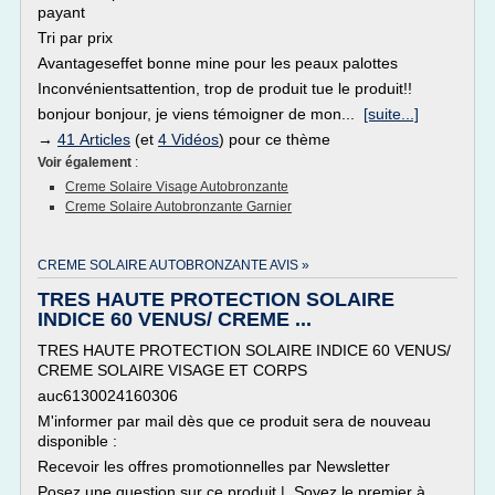
payant
Tri par prix
Avantageseffet bonne mine pour les peaux palottes
Inconvénientsattention, trop de produit tue le produit!!
bonjour bonjour, je viens témoigner de mon...
[suite...]
→
41 Articles
(et
4 Vidéos
) pour ce thème
Voir également
:
Creme Solaire Visage Autobronzante
Creme Solaire Autobronzante Garnier
CREME SOLAIRE AUTOBRONZANTE AVIS »
TRES HAUTE PROTECTION SOLAIRE
INDICE 60 VENUS/ CREME ...
TRES HAUTE PROTECTION SOLAIRE INDICE 60 VENUS/
CREME SOLAIRE VISAGE ET CORPS
auc6130024160306
M'informer par mail dès que ce produit sera de nouveau
disponible :
Recevoir les offres promotionnelles par Newsletter
Posez une question sur ce produit | Soyez le premier à