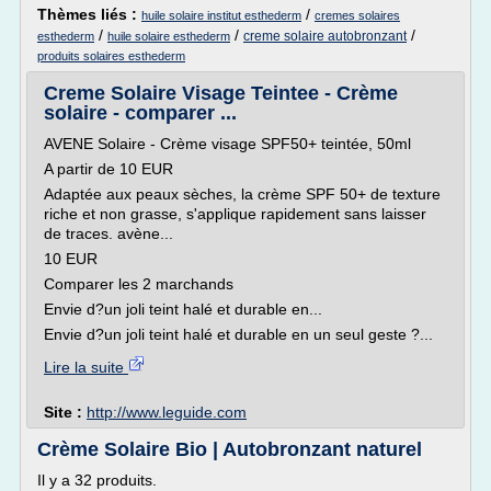
Thèmes liés :
/
huile solaire institut esthederm
cremes solaires
/
/
/
creme solaire autobronzant
esthederm
huile solaire esthederm
produits solaires esthederm
Creme Solaire Visage Teintee - Crème
solaire - comparer ...
AVENE Solaire - Crème visage SPF50+ teintée, 50ml
A partir de 10 EUR
Adaptée aux peaux sèches, la crème SPF 50+ de texture
riche et non grasse, s'applique rapidement sans laisser
de traces. avène...
10 EUR
Comparer les 2 marchands
Envie d?un joli teint halé et durable en...
Envie d?un joli teint halé et durable en un seul geste ?...
Lire la suite
Site :
http://www.leguide.com
Crème Solaire Bio | Autobronzant naturel
Il y a 32 produits.