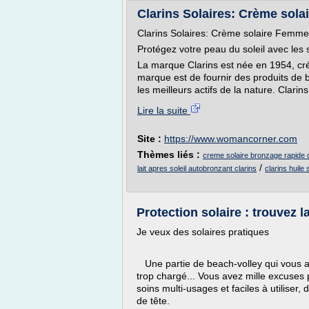
Clarins Solaires: Crème solair
Clarins Solaires: Crème solaire Femme, l
Protégez votre peau du soleil avec les s
La marque Clarins est née en 1954, créé
marque est de fournir des produits de b
les meilleurs actifs de la nature. Clari
Lire la suite
Site :
https://www.womancorner.com
Thèmes liés :
creme solaire bronzage rapide c
/
lait apres soleil autobronzant clarins
clarins huile
Protection solaire : trouvez l
Je veux des solaires pratiques
Une partie de beach-volley qui vous att
trop chargé... Vous avez mille excuses 
soins multi-usages et faciles à utiliser
de tête.