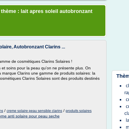
 thème : lait apres soleil autobronzant
aire, Autobronzant Clarins ...
gamme de cosmétiques Clarins Solaires !
et soins pour la peau qu'on ne présente plus. On
la marque Clarins une gamme de produits solaires: la
Thèm
osmétiques Clarins Solaires sont des produits destinés
c
ra
c
c
/
/
ins
creme solaire peau sensible clarins
produits solaires
cl
eme anti solaire pour peau seche
l
m