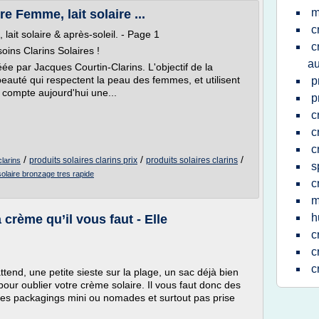
m
e Femme, lait solaire ...
c
ait solaire & après-soleil. - Page 1
c
oins Clarins Solaires !
au
e par Jacques Courtin-Clarins. L'objectif de la
eauté qui respectent la peau des femmes, et utilisent
p
ns compte aujourd'hui une...
p
c
c
c
/
/
/
produits solaires clarins prix
produits solaires clarins
larins
s
 solaire bronzage tres rapide
c
m
h
a crème qu’il vous faut - Elle
c
c
c
end, une petite sieste sur la plage, un sac déjà bien
pour oublier votre crème solaire. Il vous faut donc des
, des packagings mini ou nomades et surtout pas prise