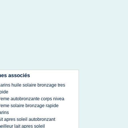
es associés
larins huile solaire bronzage tres
pide
reme autobronzante corps nivea
reme solaire bronzage rapide
arins
ait apres soleil autobronzant
eilleur lait apres soleil