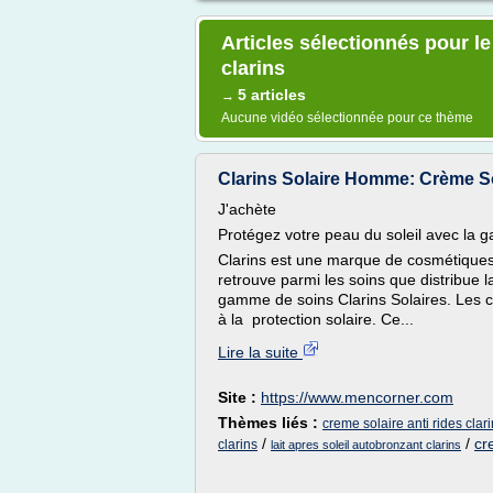
Articles sélectionnés pour le
clarins
5 articles
→
Aucune vidéo sélectionnée pour ce thème
Clarins Solaire Homme: Crème Sol
J'achète
Protégez votre peau du soleil avec la 
Clarins est une marque de cosmétiques 
retrouve parmi les soins que distribue 
gamme de soins Clarins Solaires. Les c
à la protection solaire. Ce...
Lire la suite
Site :
https://www.mencorner.com
Thèmes liés :
creme solaire anti rides clar
/
/
cr
clarins
lait apres soleil autobronzant clarins