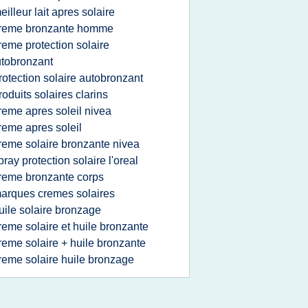
eilleur lait apres solaire
reme bronzante homme
reme protection solaire
tobronzant
rotection solaire autobronzant
roduits solaires clarins
reme apres soleil nivea
reme apres soleil
reme solaire bronzante nivea
pray protection solaire l'oreal
reme bronzante corps
arques cremes solaires
uile solaire bronzage
reme solaire et huile bronzante
reme solaire + huile bronzante
reme solaire huile bronzage