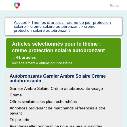
Menu
Accueil
>
Thèmes & articles : creme de jour protection
solaire
>
creme solaire autobronzant
>
creme
protection solaire autobronzant
Articles sélectionnés pour le thème :
creme protection solaire autobronzant
41 articles
→
Voir également
4 Vidéos
pour ce thème
Autobronzants Garnier Ambre Solaire Crème
autobronzante ...
Garnier Ambre Solaire Crème autobronzante visage
Crème
Offres similaires les plus recherchées
Annonces provenant de marchands référencés à titre
payant
Tri par prix
Avantageseffet bonne mine pour les peaux palottes