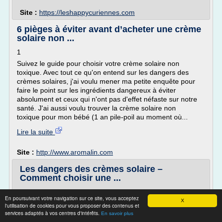
Site :
https://leshappycuriennes.com
6 pièges à éviter avant d’acheter une crème
solaire non ...
1
Suivez le guide pour choisir votre crème solaire non
toxique. Avec tout ce qu'on entend sur les dangers des
crèmes solaires, j'ai voulu mener ma petite enquête pour
faire le point sur les ingrédients dangereux à éviter
absolument et ceux qui n'ont pas d'effet néfaste sur notre
santé. J'ai aussi voulu trouver la crème solaire non
toxique pour mon bébé (1 an pile-poil au moment où...
Lire la suite
Site :
http://www.aromalin.com
Les dangers des crèmes solaire –
Comment choisir une ...
Vous êtes ici » Accueil » HEDDA » Actualités » Une crème
En poursuivant votre navigation sur ce site, vous acceptez
solaire sans danger pour l'homme ni l'océan : ma
X
l'utilisation de cookies pour vous proposer des contenus et
résolution de l'été (...)
services adaptés à vos centres d'intérêts.
En savoir plus
Actualités