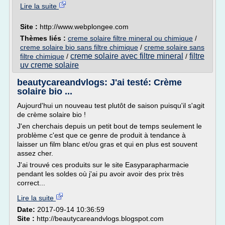
Lire la suite
Site :
http://www.webplongee.com
Thèmes liés :
creme solaire filtre mineral ou chimique
/
creme solaire bio sans filtre chimique
/
creme solaire sans
creme solaire avec filtre mineral
filtre
filtre chimique
/
/
uv creme solaire
beautycareandvlogs: J'ai testé: Crème
solaire bio ...
Aujourd'hui un nouveau test plutôt de saison puisqu'il s'agit
de crème solaire bio !
J'en cherchais depuis un petit bout de temps seulement le
problème c'est que ce genre de produit à tendance à
laisser un film blanc et/ou gras et qui en plus est souvent
assez cher.
J'ai trouvé ces produits sur le site Easyparapharmacie
pendant les soldes où j'ai pu avoir avoir des prix très
correct...
Lire la suite
Date:
2017-09-14 10:36:59
Site :
http://beautycareandvlogs.blogspot.com