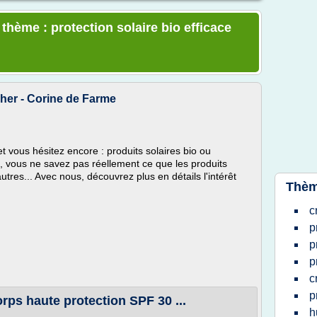
 thème : protection solaire bio efficace
cher - Corine de Farme
t vous hésitez encore : produits solaires bio ou
té, vous ne savez pas réellement ce que les produits
utres... Avec nous, découvrez plus en détails l'intérêt
Thèm
c
p
p
p
c
p
orps haute protection SPF 30 ...
h