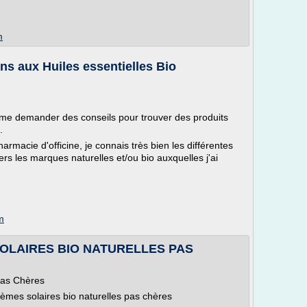
m
s aux Huiles essentielles Bio
me demander des conseils pour trouver des produits
.
armacie d'officine, je connais très bien les différentes
s les marques naturelles et/ou bio auxquelles j'ai
m
SOLAIRES BIO NATURELLES PAS
Pas Chères
Crèmes solaires bio naturelles pas chères