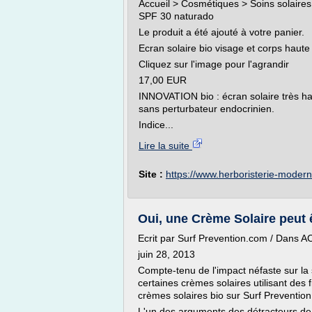
Accueil > Cosmétiques > Soins solaires 
SPF 30 naturado
Le produit a été ajouté à votre panier.
Ecran solaire bio visage et corps haut
Cliquez sur l'image pour l'agrandir
17,00 EUR
INNOVATION bio : écran solaire très hau
sans perturbateur endocrinien.
Indice...
Lire la suite
Site :
https://www.herboristerie-modern
Oui, une Crème Solaire peut ê
Ecrit par Surf Prevention.com / Dans 
juin 28, 2013
Compte-tenu de l'impact néfaste sur la
certaines crèmes solaires utilisant des 
crèmes solaires bio sur Surf Prevention
L'un des arguments des détracteurs de c