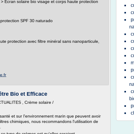
> Ecran solaire bio visage et corps haute protection
c
c
p
e protection SPF 30 naturado
na
c
c
te protection avec filtre minéral sans nanoparticule,
c
c
m
p
e.fr
c
na
c
tre Bio et Efficace
bi
ACTUALITES , Crème solaire /
p
c
 santé et sur l'environnement marin que peuvent avoir
filtres chimiques, nous recommandons l'utilisation de
.
e type de crèmes est qu'elles seraient...