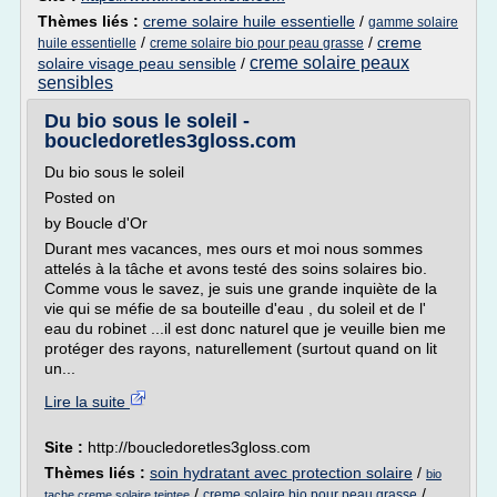
Thèmes liés :
creme solaire huile essentielle
/
gamme solaire
/
/
creme
huile essentielle
creme solaire bio pour peau grasse
creme solaire peaux
solaire visage peau sensible
/
sensibles
Du bio sous le soleil -
boucledoretles3gloss.com
Du bio sous le soleil
Posted on
by Boucle d'Or
Durant mes vacances, mes ours et moi nous sommes
attelés à la tâche et avons testé des soins solaires bio.
Comme vous le savez, je suis une grande inquiète de la
vie qui se méfie de sa bouteille d'eau , du soleil et de l'
eau du robinet ...il est donc naturel que je veuille bien me
protéger des rayons, naturellement (surtout quand on lit
un...
Lire la suite
Site :
http://boucledoretles3gloss.com
Thèmes liés :
soin hydratant avec protection solaire
/
bio
/
/
creme solaire bio pour peau grasse
tache creme solaire teintee