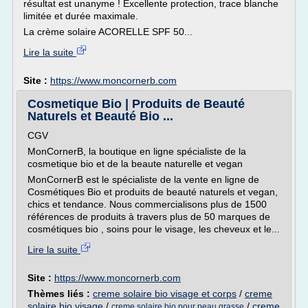
résultat est unanyme ! Excellente protection, trace blanche
limitée et durée maximale.
La crème solaire ACORELLE SPF 50...
Lire la suite
Site :
https://www.moncornerb.com
Cosmetique Bio | Produits de Beauté
Naturels et Beauté Bio ...
CGV
MonCornerB, la boutique en ligne spécialiste de la
cosmetique bio et de la beaute naturelle et vegan
MonCornerB est le spécialiste de la vente en ligne de
Cosmétiques Bio et produits de beauté naturels et vegan,
chics et tendance. Nous commercialisons plus de 1500
références de produits à travers plus de 50 marques de
cosmétiques bio , soins pour le visage, les cheveux et le...
Lire la suite
Site :
https://www.moncornerb.com
Thèmes liés :
creme solaire bio visage et corps
/
creme
solaire bio visage
/
/
creme
creme solaire bio pour peau grasse