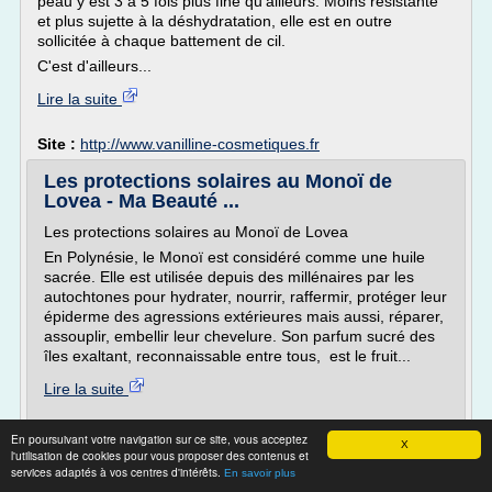
peau y est 3 à 5 fois plus fine qu'ailleurs. Moins résistante
et plus sujette à la déshydratation, elle est en outre
sollicitée à chaque battement de cil.
C'est d'ailleurs...
Lire la suite
Site :
http://www.vanilline-cosmetiques.fr
Les protections solaires au Monoï de
Lovea - Ma Beauté ...
Les protections solaires au Monoï de Lovea
En Polynésie, le Monoï est considéré comme une huile
sacrée. Elle est utilisée depuis des millénaires par les
autochtones pour hydrater, nourrir, raffermir, protéger leur
épiderme des agressions extérieures mais aussi, réparer,
assouplir, embellir leur chevelure. Son parfum sucré des
îles exaltant, reconnaissable entre tous, est le fruit...
Lire la suite
Site :
http://mabeautenoireautop.over-blog.com
En poursuivant votre navigation sur ce site, vous acceptez
X
l'utilisation de cookies pour vous proposer des contenus et
C’est quoi un bon produit solaire
services adaptés à vos centres d'intérêts.
En savoir plus