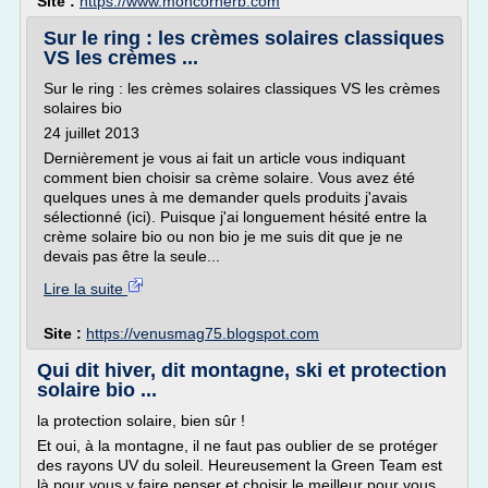
Site :
https://www.moncornerb.com
Sur le ring : les crèmes solaires classiques
VS les crèmes ...
Sur le ring : les crèmes solaires classiques VS les crèmes
solaires bio
24 juillet 2013
Dernièrement je vous ai fait un article vous indiquant
comment bien choisir sa crème solaire. Vous avez été
quelques unes à me demander quels produits j'avais
sélectionné (ici). Puisque j'ai longuement hésité entre la
crème solaire bio ou non bio je me suis dit que je ne
devais pas être la seule...
Lire la suite
Site :
https://venusmag75.blogspot.com
Qui dit hiver, dit montagne, ski et protection
solaire bio ...
la protection solaire, bien sûr !
Et oui, à la montagne, il ne faut pas oublier de se protéger
des rayons UV du soleil. Heureusement la Green Team est
là pour vous y faire penser et choisir le meilleur pour vous