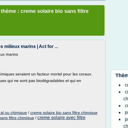
 thème : creme solaire bio sans filtre
milieux marins | Act for ...
eux marins
himiques seraient un facteur mortel pour les coraux.
Thèm
ques qui ne sont pas biodégradables et qui en
c
c
c
c
p
eral ou chimique
/
creme solaire bio sans filtre chimique
creme solaire avec filtre
sans filtre chimique
/
p
c