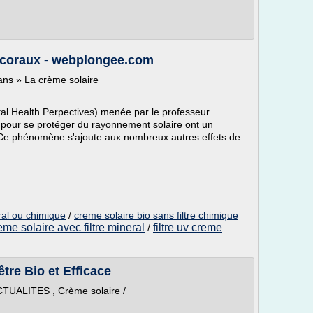
 coraux - webplongee.com
ans » La crème solaire
al Health Perpectives) menée par le professeur
s pour se protéger du rayonnement solaire ont un
s. Ce phénomène s'ajoute aux nombreux autres effets de
eral ou chimique
/
creme solaire bio sans filtre chimique
eme solaire avec filtre mineral
filtre uv creme
/
tre Bio et Efficace
ACTUALITES , Crème solaire /