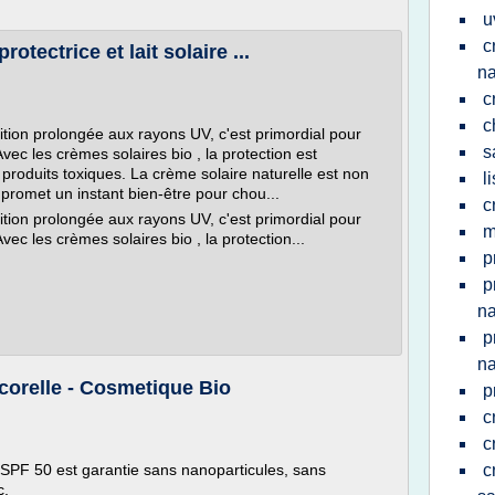
u
c
rotectrice et lait solaire ...
na
c
c
ition prolongée aux rayons UV, c'est primordial pour
s
vec les crèmes solaires bio , la protection est
 produits toxiques. La crème solaire naturelle est non
l
promet un instant bien-être pour chou...
c
ition prolongée aux rayons UV, c'est primordial pour
m
vec les crèmes solaires bio , la protection...
p
p
na
p
na
corelle - Cosmetique Bio
p
c
c
 SPF 50 est garantie sans nanoparticules, sans
c
c.