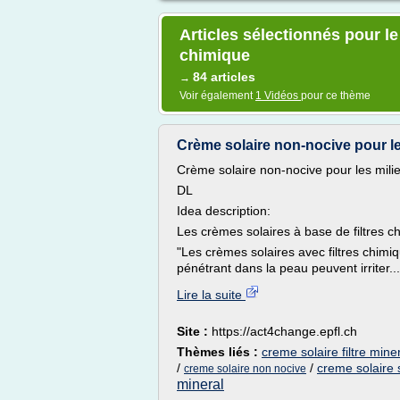
Articles sélectionnés pour le
chimique
84 articles
→
Voir également
1 Vidéos
pour ce thème
Crème solaire non-nocive pour les 
Crème solaire non-nocive pour les mili
DL
Idea description:
Les crèmes solaires à base de filtres c
"Les crèmes solaires avec filtres chimi
pénétrant dans la peau peuvent irriter...
Lire la suite
Site :
https://act4change.epfl.ch
Thèmes liés :
creme solaire filtre min
/
/
creme solaire 
creme solaire non nocive
mineral