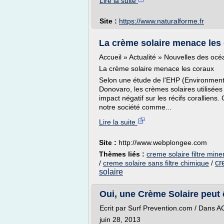
Lire la suite
Site :
https://www.naturalforme.fr
La crème solaire menace les
Accueil » Actualité » Nouvelles des océ
La crème solaire menace les coraux
Selon une étude de l'EHP (Environment
Donovaro, les crèmes solaires utilisée
impact négatif sur les récifs corallien
notre société comme...
Lire la suite
Site :
http://www.webplongee.com
Thèmes liés :
creme solaire filtre min
cr
/
creme solaire sans filtre chimique
/
solaire
Oui, une Crème Solaire peut ê
Ecrit par Surf Prevention.com / Dans 
juin 28, 2013