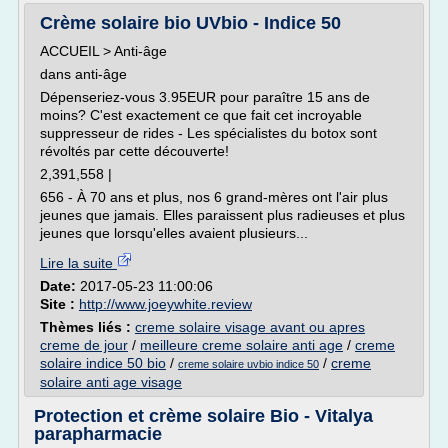
Crème solaire bio UVbio - Indice 50
ACCUEIL > Anti-âge
dans anti-âge
Dépenseriez-vous 3.95EUR pour paraître 15 ans de
moins? C'est exactement ce que fait cet incroyable
suppresseur de rides - Les spécialistes du botox sont
révoltés par cette découverte!
2,391,558 |
656 - À 70 ans et plus, nos 6 grand-mères ont l'air plus
jeunes que jamais. Elles paraissent plus radieuses et plus
jeunes que lorsqu'elles avaient plusieurs...
Lire la suite
Date:
2017-05-23 11:00:06
Site :
http://www.joeywhite.review
Thèmes liés :
creme solaire visage avant ou apres
creme de jour
/
meilleure creme solaire anti age
/
creme
solaire indice 50 bio
/
/
creme
creme solaire uvbio indice 50
solaire anti age visage
Protection et crème solaire Bio - Vitalya
parapharmacie