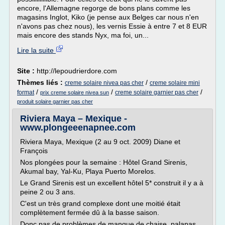
encore, l'Allemagne regorge de bons plans comme les
magasins Inglot, Kiko (je pense aux Belges car nous n'en
n'avons pas chez nous), les vernis Essie à entre 7 et 8 EUR
mais encore des stands Nyx, ma foi, un...
Lire la suite
Site :
http://lepoudrierdore.com
Thèmes liés :
/
creme solaire nivea pas cher
creme solaire mini
/
/
/
format
creme solaire garnier pas cher
prix creme solaire nivea sun
produit solaire garnier pas cher
Riviera Maya – Mexique -
www.plongeeenapnee.com
Riviera Maya, Mexique (2 au 9 oct. 2009) Diane et
François
Nos plongées pour la semaine : Hôtel Grand Sirenis,
Akumal bay, Yal-Ku, Playa Puerto Morelos.
Le Grand Sirenis est un excellent hôtel 5* construit il y a à
peine 2 ou 3 ans.
C'est un très grand complexe dont une moitié était
complètement fermée dû à la basse saison.
Donc pas de problèmes de manque de chaise, palapas