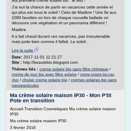
Ma première crème solaire bio : le test !
J'ai eut la chance de partir en vacances cette année et
qui plus est sous le soleil ! Celui de Madère ! Une île aux
1000 facettes où lors de chaque nouvelle ballade on
découvre une végétation et un panorama différent !
Madère
Il a fait chaud durant ces vacances, pas insoutenable
mais juste bien comme il fallait. Le soleil...
Lire la suite
Date:
2017-11-01 11:21:27
Site :
http://beautebio.blogspot.com
Thèmes liés :
creme solaire bio sans filtre chimique
/
creme de jour bio avec filtre solaire
/
creme solaire bio pas
/
choisir creme solaire bio
/
cremes solaires bio sans
cher
nanoparticules
Ma crème solaire maison IP30 - Mon P'tit
Pote en transition
Accueil Transition Cosmétiques Ma crème solaire maison
IP30
Ma crème solaire maison IP30
3 février 2016