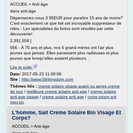
ACCUEIL > Anti-âge
dans anti-âge
Dépenseriez-vous 3.95EUR pour paraître 15 ans de moins?
C'est exactement ce que fait cet incroyable suppresseur de
rides - Les spécialistes du botox sont révoltés par cette
découverte!
2,391,558 |
656 - À 70 ans et plus, nos 6 grand-mères ont l'air plus
jeunes que jamais. Elles paraissent plus radieuses et plus
jeunes que lorsqu'elles avaient plusieurs...
Lire la suite
Date:
2017-05-23 11:00:06
Site :
http://www.5thkingdom.com
Thèmes liés :
creme solaire visage avant ou apres creme
de jour
/
meilleure creme solaire anti age
/
creme solaire
anti age visage
/
creme solaire anti age
/
creme solaire anti
rides bio
L'homme, Sait Creme Solaire Bio Visage Et
Corps?
ACCUEIL > Anti-âge