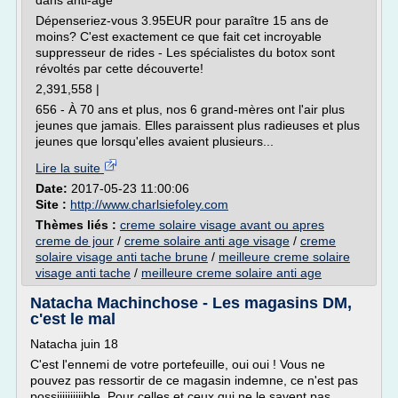
dans anti-âge
Dépenseriez-vous 3.95EUR pour paraître 15 ans de
moins? C'est exactement ce que fait cet incroyable
suppresseur de rides - Les spécialistes du botox sont
révoltés par cette découverte!
2,391,558 |
656 - À 70 ans et plus, nos 6 grand-mères ont l'air plus
jeunes que jamais. Elles paraissent plus radieuses et plus
jeunes que lorsqu'elles avaient plusieurs...
Lire la suite
Date:
2017-05-23 11:00:06
Site :
http://www.charlsiefoley.com
Thèmes liés :
creme solaire visage avant ou apres
creme de jour
/
creme solaire anti age visage
/
creme
solaire visage anti tache brune
/
meilleure creme solaire
visage anti tache
/
meilleure creme solaire anti age
Natacha Machinchose - Les magasins DM,
c'est le mal
Natacha juin 18
C'est l'ennemi de votre portefeuille, oui oui ! Vous ne
pouvez pas ressortir de ce magasin indemne, ce n'est pas
possiiiiiiiiiible. Pour celles et ceux qui ne le savent pas