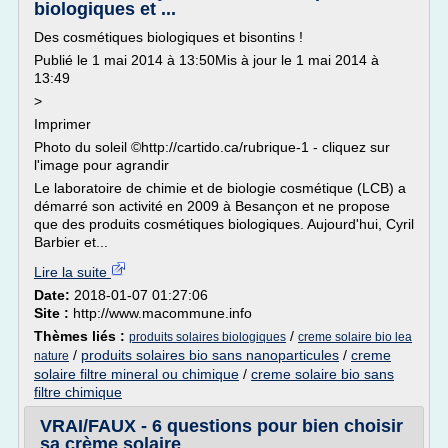
biologiques et ...
Des cosmétiques biologiques et bisontins !
Publié le 1 mai 2014 à 13:50Mis à jour le 1 mai 2014 à
13:49
>
Imprimer
Photo du soleil ©http://cartido.ca/rubrique-1 - cliquez sur
l'image pour agrandir
Le laboratoire de chimie et de biologie cosmétique (LCB) a
démarré son activité en 2009 à Besançon et ne propose
que des produits cosmétiques biologiques. Aujourd'hui, Cyril
Barbier et...
Lire la suite
Date:
2018-01-07 01:27:06
Site :
http://www.macommune.info
Thèmes liés :
/
produits solaires biologiques
creme solaire bio lea
/
produits solaires bio sans nanoparticules
/
creme
nature
solaire filtre mineral ou chimique
/
creme solaire bio sans
filtre chimique
VRAI/FAUX - 6 questions pour bien choisir
sa crème solaire