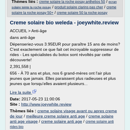
Thèmes liés :
/
creme solaire la roche posay anthelios 50
ecran
/
/
produit solaire clarins pas cher
creme
solaire teinte la roche posay
/
solaire la roche posay 50+
creme solaire 50 la roche posay
Creme solaire bio weleda - joeywhite.review
ACCUEIL > Anti-âge
dans anti-âge
Dépenseriez-vous 3.95EUR pour paraître 15 ans de moins?
C'est exactement ce que fait cet incroyable suppresseur de
rides - Les spécialistes du botox sont révoltés par cette
découverte!
2,391,558 |
656 - À 70 ans et plus, nos 6 grand-mères ont l'air plus
jeunes que jamais. Elles paraissent plus radieuses et plus
jeunes que lorsqu'elles avaient plusieurs...
Lire la suite
Date:
2017-05-23 11:00:06
Site :
http://www.joeywhite.review
Thèmes liés :
creme solaire visage avant ou apres creme
de jour
/
meilleure creme solaire anti age
/
creme solaire
anti age visage
/
creme solaire anti age
/
creme solaire anti
rides bio