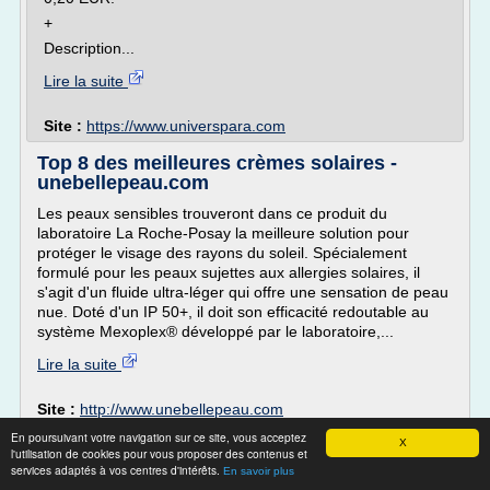
+
Description...
Lire la suite
Site :
https://www.universpara.com
Top 8 des meilleures crèmes solaires -
unebellepeau.com
Les peaux sensibles trouveront dans ce produit du
laboratoire La Roche-Posay la meilleure solution pour
protéger le visage des rayons du soleil. Spécialement
formulé pour les peaux sujettes aux allergies solaires, il
s'agit d'un fluide ultra-léger qui offre une sensation de peau
nue. Doté d'un IP 50+, il doit son efficacité redoutable au
système Mexoplex® développé par le laboratoire,...
Lire la suite
Site :
http://www.unebellepeau.com
En poursuivant votre navigation sur ce site, vous acceptez
Protection solaire Sunveda de Lakshmi à
X
l'utilisation de cookies pour vous proposer des contenus et
base d'huile ...
services adaptés à vos centres d'intérêts.
En savoir plus