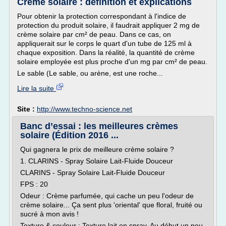
Crème solaire : définition et explications
Pour obtenir la protection correspondant à l'indice de
protection du produit solaire, il faudrait appliquer 2 mg de
crème solaire par cm² de peau. Dans ce cas, on
appliquerait sur le corps le quart d'un tube de 125 ml à
chaque exposition. Dans la réalité, la quantité de crème
solaire employée est plus proche d'un mg par cm² de peau.
Le sable (Le sable, ou arène, est une roche...
Lire la suite
Site :
http://www.techno-science.net
Banc d’essai : les meilleures crèmes
solaire (Édition 2016 ...
Qui gagnera le prix de meilleure crème solaire ?
1. CLARINS - Spray Solaire Lait-Fluide Douceur
CLARINS - Spray Solaire Lait-Fluide Douceur
FPS : 20
Odeur : Crème parfumée, qui cache un peu l'odeur de
crème solaire... Ça sent plus 'oriental' que floral, fruité ou
sucré à mon avis !
Texture & couleur : Texture lait en spray. Au début un peu