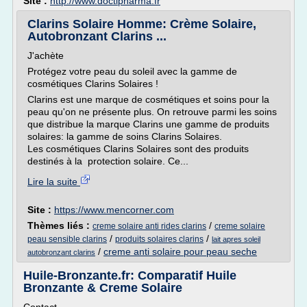
Site :
http://www.doctipharma.fr
Clarins Solaire Homme: Crème Solaire,
Autobronzant Clarins ...
J'achète
Protégez votre peau du soleil avec la gamme de
cosmétiques Clarins Solaires !
Clarins est une marque de cosmétiques et soins pour la
peau qu'on ne présente plus. On retrouve parmi les soins
que distribue la marque Clarins une gamme de produits
solaires: la gamme de soins Clarins Solaires.
Les cosmétiques Clarins Solaires sont des produits
destinés à la protection solaire. Ce...
Lire la suite
Site :
https://www.mencorner.com
Thèmes liés :
/
creme solaire anti rides clarins
creme solaire
/
/
peau sensible clarins
produits solaires clarins
lait apres soleil
/
creme anti solaire pour peau seche
autobronzant clarins
Huile-Bronzante.fr: Comparatif Huile
Bronzante & Creme Solaire