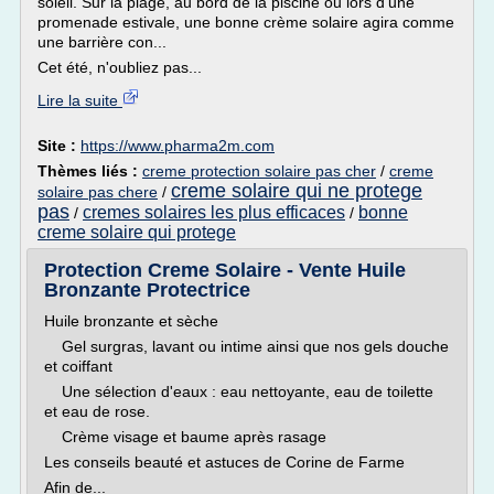
soleil. Sur la plage, au bord de la piscine ou lors d'une
promenade estivale, une bonne crème solaire agira comme
une barrière con...
Cet été, n'oubliez pas...
Lire la suite
Site :
https://www.pharma2m.com
Thèmes liés :
creme protection solaire pas cher
/
creme
creme solaire qui ne protege
solaire pas chere
/
pas
cremes solaires les plus efficaces
bonne
/
/
creme solaire qui protege
Protection Creme Solaire - Vente Huile
Bronzante Protectrice
Huile bronzante et sèche
Gel surgras, lavant ou intime ainsi que nos gels douche
et coiffant
Une sélection d'eaux : eau nettoyante, eau de toilette
et eau de rose.
Crème visage et baume après rasage
Les conseils beauté et astuces de Corine de Farme
Afin de...