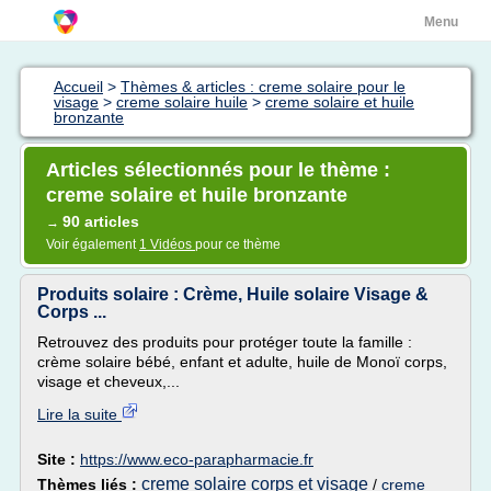
Menu
Accueil
>
Thèmes & articles : creme solaire pour le
visage
>
creme solaire huile
>
creme solaire et huile
bronzante
Articles sélectionnés pour le thème :
creme solaire et huile bronzante
90 articles
→
Voir également
1 Vidéos
pour ce thème
Produits solaire : Crème, Huile solaire Visage &
Corps ...
Retrouvez des produits pour protéger toute la famille :
crème solaire bébé, enfant et adulte, huile de Monoï corps,
visage et cheveux,...
Lire la suite
Site :
https://www.eco-parapharmacie.fr
creme solaire corps et visage
Thèmes liés :
/
creme