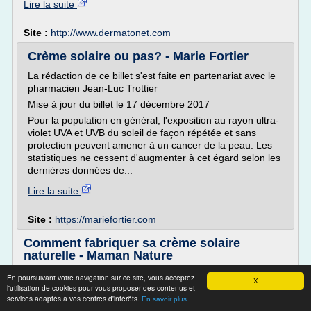
Lire la suite
Site :
http://www.dermatonet.com
Crème solaire ou pas? - Marie Fortier
La rédaction de ce billet s'est faite en partenariat avec le
pharmacien Jean-Luc Trottier
Mise à jour du billet le 17 décembre 2017
Pour la population en général, l'exposition au rayon ultra-
violet UVA et UVB du soleil de façon répétée et sans
protection peuvent amener à un cancer de la peau. Les
statistiques ne cessent d'augmenter à cet égard selon les
dernières données de...
Lire la suite
Site :
https://mariefortier.com
Comment fabriquer sa crème solaire
naturelle - Maman Nature
> Comment fabriquer sa crème solaire naturelle
En poursuivant votre navigation sur ce site, vous acceptez
X
l'utilisation de cookies pour vous proposer des contenus et
Comment fabriquer sa crème solaire naturelle
services adaptés à vos centres d'intérêts.
En savoir plus
April 27, 2017