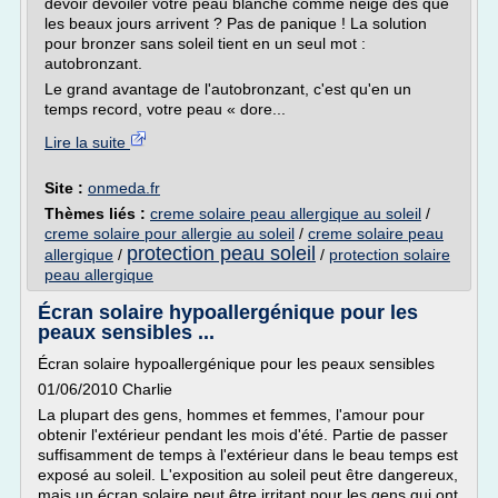
devoir dévoiler votre peau blanche comme neige dès que
les beaux jours arrivent ? Pas de panique ! La solution
pour bronzer sans soleil tient en un seul mot :
autobronzant.
Le grand avantage de l'autobronzant, c'est qu'en un
temps record, votre peau « dore...
Lire la suite
Site :
onmeda.fr
Thèmes liés :
creme solaire peau allergique au soleil
/
creme solaire pour allergie au soleil
/
creme solaire peau
protection peau soleil
allergique
/
/
protection solaire
peau allergique
Écran solaire hypoallergénique pour les
peaux sensibles ...
Écran solaire hypoallergénique pour les peaux sensibles
01/06/2010 Charlie
La plupart des gens, hommes et femmes, l'amour pour
obtenir l'extérieur pendant les mois d'été. Partie de passer
suffisamment de temps à l'extérieur dans le beau temps est
exposé au soleil. L'exposition au soleil peut être dangereux,
mais un écran solaire peut être irritant pour les gens qui ont