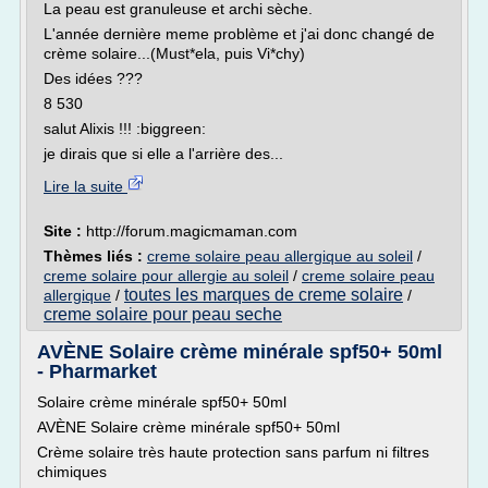
La peau est granuleuse et archi sèche.
L'année dernière meme problème et j'ai donc changé de
crème solaire...(Must*ela, puis Vi*chy)
Des idées ???
8 530
salut Alixis !!! :biggreen:
je dirais que si elle a l'arrière des...
Lire la suite
Site :
http://forum.magicmaman.com
Thèmes liés :
creme solaire peau allergique au soleil
/
creme solaire pour allergie au soleil
/
creme solaire peau
toutes les marques de creme solaire
allergique
/
/
creme solaire pour peau seche
AVÈNE Solaire crème minérale spf50+ 50ml
- Pharmarket
Solaire crème minérale spf50+ 50ml
AVÈNE Solaire crème minérale spf50+ 50ml
Crème solaire très haute protection sans parfum ni filtres
chimiques