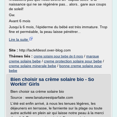
naissance qui ne se régénére pas... alors.. gare aux coups
de soleil!
Gw.
Avant 6 mois
Jusqu'à 6 mois, l'épiderme du bébé est très immature. Trop
fine et perméable, la peau laisse pénétrer...
Lire la suite
Site :
http://laclefdesol.over-blog.com
Thèmes liés :
/
marque
creme solaire pour bebe de 6 mois
creme solaire bebe
/
creme protection solaire pour bebe
/
creme solaire minerale bebe
/
bonne creme solaire pour
bebe
Bien choisir sa crème solaire bio - So
Workin' Girls
Bien choisir sa crème solaire bio
Source : www.lanatureestparfaite.com
L'été est enfin arrivé, à nous les tenues légères, les
déjeuners en terrasse, le farniente sur la plage ou toute
autre activité en plein air qui laisse notre peau à la merci