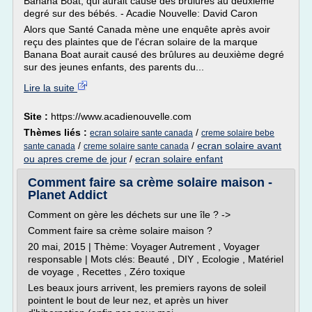
Banana Boat, qui aurait causé des brûlures au deuxième
degré sur des bébés. - Acadie Nouvelle: David Caron
Alors que Santé Canada mène une enquête après avoir
reçu des plaintes que de l'écran solaire de la marque
Banana Boat aurait causé des brûlures au deuxième degré
sur des jeunes enfants, des parents du...
Lire la suite
Site :
https://www.acadienouvelle.com
Thèmes liés :
/
ecran solaire sante canada
creme solaire bebe
/
/
ecran solaire avant
sante canada
creme solaire sante canada
ou apres creme de jour
/
ecran solaire enfant
Comment faire sa crème solaire maison -
Planet Addict
Comment on gère les déchets sur une île ? ->
Comment faire sa crème solaire maison ?
20 mai, 2015 | Thème: Voyager Autrement , Voyager
responsable | Mots clés: Beauté , DIY , Ecologie , Matériel
de voyage , Recettes , Zéro toxique
Les beaux jours arrivent, les premiers rayons de soleil
pointent le bout de leur nez, et après un hiver