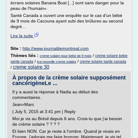
écrans solaires Banana Boat [...] sont sans danger pour la
peau de l'humain».
Santé Canada a ouvert une enquête sur le cas d'un bébé
de 9 mois de Cacouna ayant subi des brûlures au second
degré...
Lire la suite
Site :
http://www.journaldemontreal.com
Thèmes liés :
/
creme solaire bebe
creme solaire pour bebe de 9 mois
/
/
sante canada
creme solaire sante canada
tva nouvelle creme solaire
creme solaire 30
/
À propos de la crème solaire supposément
cancérigèneLe ...
Il y a aussi la réponse à Nadia au début des
commentaires.
Jean=Marc
| July 5, 2015 at 3:41 pm | Reply
Moi je vis au Brésil depuis 6 ans. Crois-tu que j'ai besoin
de crème solaire ? ? ? ?
Et bien NON. Car je reste à l'ombre. Quand je vivais en
Europe, j'adorais me faire bronzer. Maintenant, je vis tel