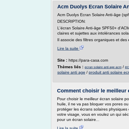
Acm Duolys Ecran Solaire An
Acm Duolys Ecran Solaire Anti-âge (sp
DESCRIPTION:
L'écran Solaire Anti-âge SPF50+ d'ACM 
claires et sujettes aux intolérances sola
Il associe des filtres organiques et des
Lire la suite
Site :
https://para-casa.com
Thèmes liés :
/
ec
ecran solaire anti age acm
solaire anti age
/
produit anti solaire ec
Comment choisir le meilleur 
Pour choisir le meilleur écran solaire p
huile, il ne va pas bloquer vos pores o
protéger les écrans solaires physiques e
votre visage, vous en voulez un qui sè
pour un écran solaire...
Lire la suite