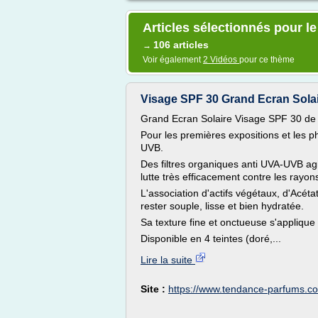
Articles sélectionnés pour le
106 articles
→
Voir également
2 Vidéos
pour ce thème
Visage SPF 30 Grand Ecran Solaire
Grand Ecran Solaire Visage SPF 30 de S
Pour les premières expositions et les p
UVB.
Des filtres organiques anti UVA-UVB agi
lutte très efficacement contre les rayo
L'association d'actifs végétaux, d'Acéta
rester souple, lisse et bien hydratée.
Sa texture fine et onctueuse s'applique 
Disponible en 4 teintes (doré,...
Lire la suite
Site :
https://www.tendance-parfums.c