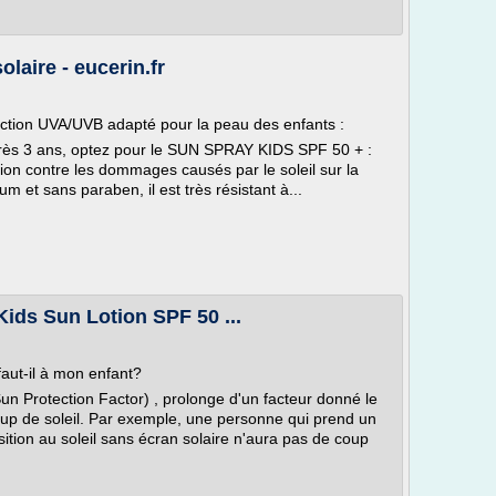
laire - eucerin.fr
ection UVA/UVB adapté pour la peau des enfants :
rès 3 ans, optez pour le SUN SPRAY KIDS SPF 50 + :
tion contre les dommages causés par le soleil sur la
m et sans paraben, il est très résistant à...
 Kids Sun Lotion SPF 50 ...
faut-il à mon enfant?
Sun Protection Factor) , prolonge d'un facteur donné le
up de soleil. Par exemple, une personne qui prend un
ition au soleil sans écran solaire n'aura pas de coup