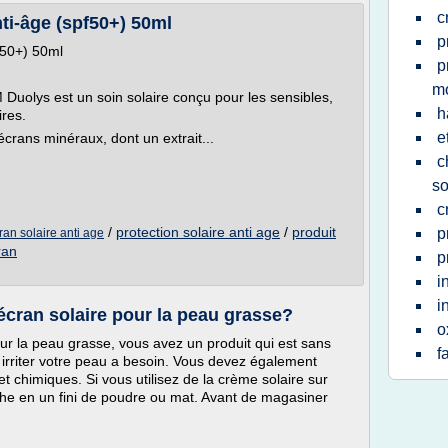
c
ti-âge (spf50+) 50ml
p
f50+) 50ml
p
m
Duolys est un soin solaire conçu pour les sensibles,
h
ires.
e
 écrans minéraux, dont un extrait...
c
so
c
/
protection solaire anti age
/
produit
p
ran solaire anti age
ran
p
i
i
écran solaire pour la peau grasse?
o
our la peau grasse, vous avez un produit qui est sans
f
u irriter votre peau a besoin. Vous devez également
t chimiques. Si vous utilisez de la crème solaire sur
che en un fini de poudre ou mat. Avant de magasiner