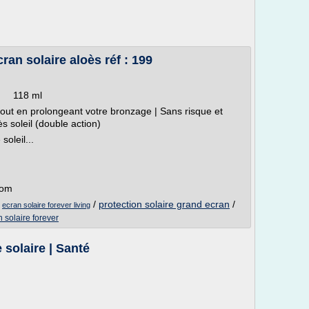
cran solaire aloès réf : 199
ml
 tout en prolongeant votre bronzage | Sans risque et
rès soleil (double action)
soleil...
com
/
/
protection solaire grand ecran
/
ecran solaire forever living
 solaire forever
 solaire | Santé
e