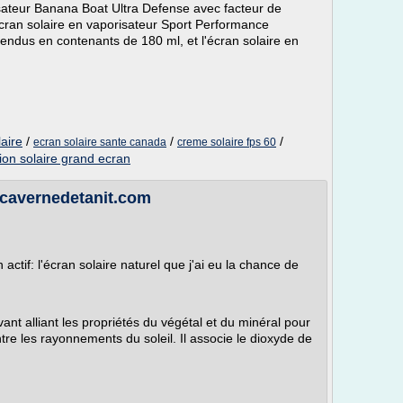
isateur Banana Boat Ultra Defense avec facteur de
'écran solaire en vaporisateur Sport Performance
ndus en contenants de 180 ml, et l'écran solaire en
laire
/
/
/
ecran solaire sante canada
creme solaire fps 60
ion solaire grand ecran
lacavernedetanit.com
if: l'écran solaire naturel que j'ai eu la chance de
vant alliant les propriétés du végétal et du minéral pour
tre les rayonnements du soleil. Il associe le dioxyde de