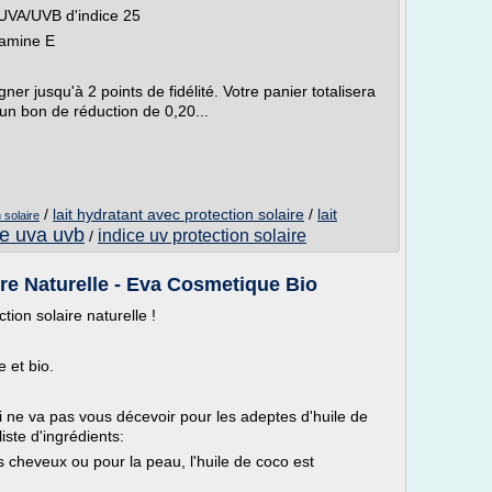
e UVA/UVB d'indice 25
itamine E
r jusqu'à 2 points de fidélité. Votre panier totalisera
un bon de réduction de 0,20...
/
lait hydratant avec protection solaire
/
lait
 solaire
re uva uvb
indice uv protection solaire
/
ire Naturelle - Eva Cosmetique Bio
ion solaire naturelle !
e et bio.
ui ne va pas vous décevoir pour les adeptes d'huile de
iste d'ingrédients:
es cheveux ou pour la peau, l'huile de coco est