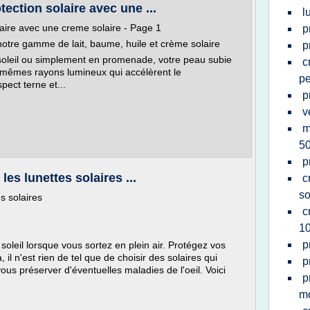
otection solaire avec une ...
l
olaire avec une creme solaire - Page 1
p
notre gamme de lait, baume, huile et crème solaire
p
oleil ou simplement en promenade, votre peau subie
c
 mêmes rayons lumineux qui accélèrent le
pe
pect terne et...
p
v
m
5
p
les lunettes solaires ...
c
so
es solaires
c
1
p
soleil lorsque vous sortez en plein air. Protégez vos
a, il n'est rien de tel que de choisir des solaires qui
p
vous préserver d'éventuelles maladies de l'oeil. Voici
p
m