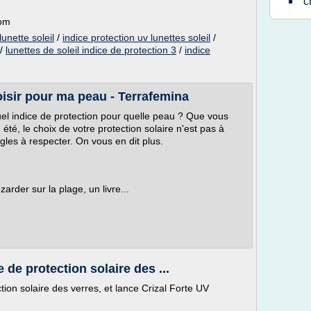
c
com
lunette soleil
/
indice protection uv lunettes soleil
/
/
lunettes de soleil indice de protection 3
/
indice
oisir pour ma peau - Terrafemina
el indice de protection pour quelle peau ? Que vous
été, le choix de votre protection solaire n'est pas à
ègles à respecter. On vous en dit plus.
arder sur la plage, un livre...
e de protection solaire des ...
ction solaire des verres, et lance Crizal Forte UV