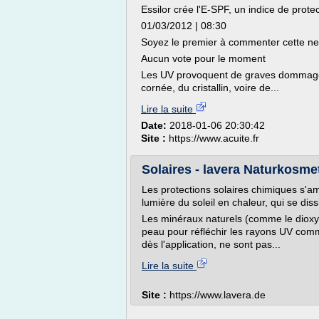
Essilor crée l'E-SPF, un indice de prote
01/03/2012 | 08:30
Soyez le premier à commenter cette n
Aucun vote pour le moment
Les UV provoquent de graves dommages 
cornée, du cristallin, voire de...
Lire la suite
Date:
2018-01-06 20:30:42
Site :
https://www.acuite.fr
Solaires - lavera Naturkosme
Les protections solaires chimiques s'a
lumière du soleil en chaleur, qui se dis
Les minéraux naturels (comme le dioxyde
peau pour réfléchir les rayons UV comm
dès l'application, ne sont pas...
Lire la suite
Site :
https://www.lavera.de