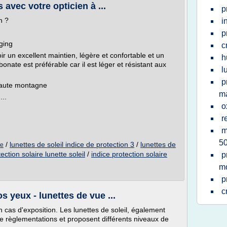
avec votre opticien à ...
p
n ?
i
p
gging
c
ir un excellent maintien, légère et confortable et un
h
bonate est préférable car il est léger et résistant aux
l
p
 haute montagne
m
...
o
r
m
5
/
lunettes de soleil indice de protection 3
/
lunettes de
re
ection solaire lunette soleil
/
indice protection solaire
p
m
p
c
s yeux - lunettes de vue ...
n cas d'exposition. Les lunettes de soleil, également
 de règlementations et proposent différents niveaux de