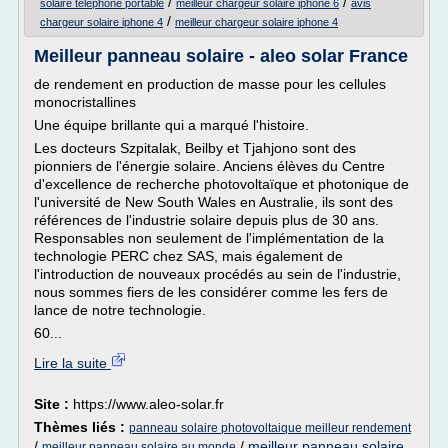
/
/
solaire telephone portable
meilleur chargeur solaire iphone 6
avis
/
chargeur solaire iphone 4
meilleur chargeur solaire iphone 4
Meilleur panneau solaire - aleo solar France
de rendement en production de masse pour les cellules
monocristallines
Une équipe brillante qui a marqué l'histoire.
Les docteurs Szpitalak, Beilby et Tjahjono sont des
pionniers de l'énergie solaire. Anciens élèves du Centre
d'excellence de recherche photovoltaïque et photonique de
l'université de New South Wales en Australie, ils sont des
références de l'industrie solaire depuis plus de 30 ans.
Responsables non seulement de l'implémentation de la
technologie PERC chez SAS, mais également de
l'introduction de nouveaux procédés au sein de l'industrie,
nous sommes fiers de les considérer comme les fers de
lance de notre technologie.
60...
Lire la suite
Site :
https://www.aleo-solar.fr
Thèmes liés :
panneau solaire photovoltaique meilleur rendement
/
/
meilleur panneau solaire
meilleur panneau solaire au monde