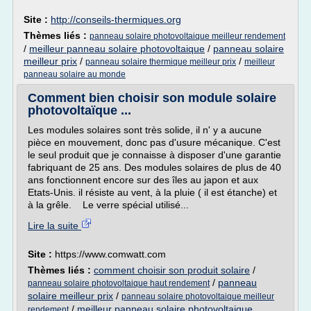
Site :
http://conseils-thermiques.org
Thèmes liés :
panneau solaire photovoltaique meilleur rendement
/
meilleur panneau solaire photovoltaique
/
panneau solaire
meilleur prix
/
/
panneau solaire thermique meilleur prix
meilleur
panneau solaire au monde
Comment bien choisir son module solaire
photovoltaïque ...
Les modules solaires sont très solide, il n' y a aucune
pièce en mouvement, donc pas d'usure mécanique. C'est
le seul produit que je connaisse à disposer d'une garantie
fabriquant de 25 ans. Des modules solaires de plus de 40
ans fonctionnent encore sur des îles au japon et aux
Etats-Unis. il résiste au vent, à la pluie ( il est étanche) et
à la grêle. Le verre spécial utilisé...
Lire la suite
Site :
https://www.comwatt.com
Thèmes liés :
comment choisir son produit solaire
/
/
panneau
panneau solaire photovoltaique haut rendement
solaire meilleur prix
/
panneau solaire photovoltaique meilleur
/
meilleur panneau solaire photovoltaique
rendement