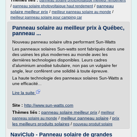
Thèmes liés :
panneau solaire photovoltaique meilleur rendement
/
/
panneau
panneau solaire photovoltaique haut rendement
solaire meilleur prix
/
/
meilleur panneau solaire au monde
meilleur panneau solaire pour camping car
Panneau solaire au meilleur prix à Québec,
panneau ...
Nouveau panneau solaire ultra performant Sun-Watts
Les panneaux solaires Sun-watts sont fabriqués dans une
des usines les plus modernes au monde avec les
dernières technologies disponibles. Leurs cadres
d'aluminium anodisé tubulaire, non pas un vulgaire fer
angle, leur confèrent une solidité à toute épreuve.
La haute technologie des panneaux solaires Sun-Watts a
une efficacité...
Lire la suite
Site :
http://www.sun-watts.com
Thèmes liés :
panneau solaire meilleur prix
/
meilleur
/
meilleur panneau solaire
/
prix
panneau solaire au monde
les meilleurs produits solaires
/
nouveau produit solaire
NaviClub - Panneau solaire de grandes