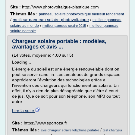
Site :
http://www.photovoltaique-plastique.com
Thèmes liés :
panneau solaire photovoltaique meilleur rendement
/
meilleur panneau solaire photovoltaique
/
meilleur panneau
/
/
solaire au monde
meilleur panneau
meilleur panneau solaire 2015
solaire portable
Chargeur solaire portable : modèles,
avantages et avis ...
(14 votes, moyenne: 4,00 sur 5)
Loading...
L'énergie du soleil est une énergie renouvelable dont on
peut se servir sans fin. Les amateurs de grands espaces
apprécieront l'évolution des technologies grâce à
l'invention des chargeurs qui fonctionnent au solaire. En
effet, il n'y a rien de plus désagréable que d'être à court
de jus. Que ce soit pour son téléphone, son MP3 ou tout
autre...
Lire la suite
Site :
https://www.sportoza.fr
Thèmes liés :
/
avis chargeur solaire telephone portable
test chargeur