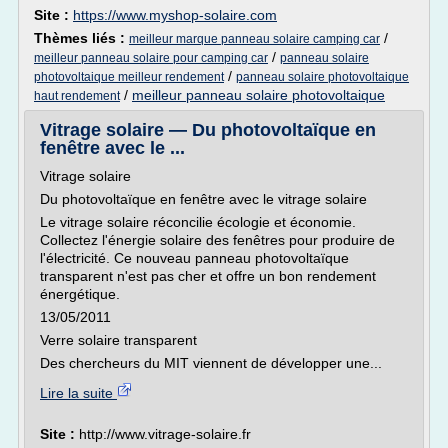
Site :
https://www.myshop-solaire.com
Thèmes liés :
/
meilleur marque panneau solaire camping car
/
meilleur panneau solaire pour camping car
panneau solaire
/
photovoltaique meilleur rendement
panneau solaire photovoltaique
/
meilleur panneau solaire photovoltaique
haut rendement
Vitrage solaire — Du photovoltaïque en
fenêtre avec le ...
Vitrage solaire
Du photovoltaïque en fenêtre avec le vitrage solaire
Le vitrage solaire réconcilie écologie et économie.
Collectez l'énergie solaire des fenêtres pour produire de
l'électricité. Ce nouveau panneau photovoltaïque
transparent n'est pas cher et offre un bon rendement
énergétique.
13/05/2011
Verre solaire transparent
Des chercheurs du MIT viennent de développer une...
Lire la suite
Site :
http://www.vitrage-solaire.fr