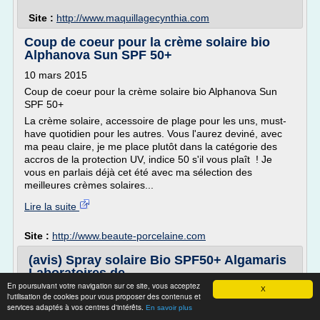
Site :
http://www.maquillagecynthia.com
Coup de coeur pour la crème solaire bio
Alphanova Sun SPF 50+
10 mars 2015
Coup de coeur pour la crème solaire bio Alphanova Sun
SPF 50+
La crème solaire, accessoire de plage pour les uns, must-
have quotidien pour les autres. Vous l'aurez deviné, avec
ma peau claire, je me place plutôt dans la catégorie des
accros de la protection UV, indice 50 s'il vous plaît ! Je
vous en parlais déjà cet été avec ma sélection des
meilleures crèmes solaires...
Lire la suite
Site :
http://www.beaute-porcelaine.com
(avis) Spray solaire Bio SPF50+ Algamaris
Laboratoires de ...
En poursuivant votre navigation sur ce site, vous acceptez
X
l'utilisation de cookies pour vous proposer des contenus et
services adaptés à vos centres d'intérêts.
Du coup, quand je vais à la plage en début d'été
En savoir plus