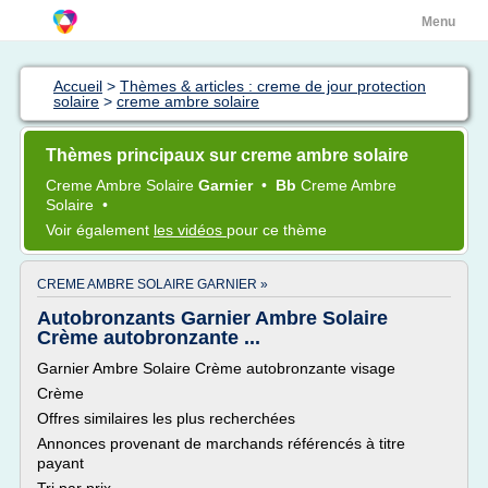
Menu
Accueil
>
Thèmes & articles : creme de jour protection
solaire
>
creme ambre solaire
Thèmes principaux sur creme ambre solaire
Creme Ambre Solaire
Garnier
•
Bb
Creme Ambre
Solaire
•
Voir également
les vidéos
pour ce thème
CREME AMBRE SOLAIRE GARNIER »
Autobronzants Garnier Ambre Solaire
Crème autobronzante ...
Garnier Ambre Solaire Crème autobronzante visage
Crème
Offres similaires les plus recherchées
Annonces provenant de marchands référencés à titre
payant