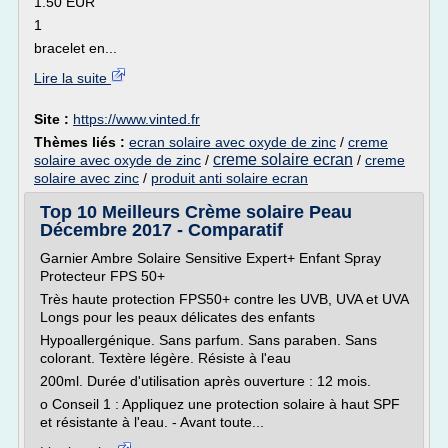
1.50 EUR
1
bracelet en...
Lire la suite
Site :
https://www.vinted.fr
Thèmes liés :
ecran solaire avec oxyde de zinc
/
creme
creme solaire ecran
solaire avec oxyde de zinc
/
/
creme
solaire avec zinc
/
produit anti solaire ecran
Top 10 Meilleurs Crème solaire Peau
Décembre 2017 - Comparatif
Garnier Ambre Solaire Sensitive Expert+ Enfant Spray
Protecteur FPS 50+
Très haute protection FPS50+ contre les UVB, UVA et UVA
Longs pour les peaux délicates des enfants
Hypoallergénique. Sans parfum. Sans paraben. Sans
colorant. Textère légère. Résiste à l'eau
200ml. Durée d'utilisation après ouverture : 12 mois.
o Conseil 1 : Appliquez une protection solaire à haut SPF
et résistante à l'eau. - Avant toute...