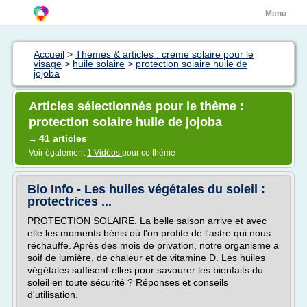
Menu
Accueil
>
Thèmes & articles : creme solaire pour le
visage
>
huile solaire
>
protection solaire huile de
jojoba
Articles sélectionnés pour le thème :
protection solaire huile de jojoba
41 articles
→
Voir également
1 Vidéos
pour ce thème
Bio Info - Les huiles végétales du soleil :
protectrices ...
PROTECTION SOLAIRE. La belle saison arrive et avec
elle les moments bénis où l'on profite de l'astre qui nous
réchauffe. Après des mois de privation, notre organisme a
soif de lumière, de chaleur et de vitamine D. Les huiles
végétales suffisent-elles pour savourer les bienfaits du
soleil en toute sécurité ? Réponses et conseils
d'utilisation.