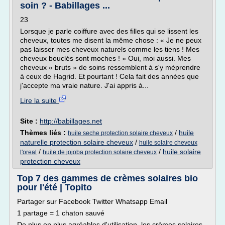
soin ? - Babillages ...
23
Lorsque je parle coiffure avec des filles qui se lissent les
cheveux, toutes me disent la même chose : « Je ne peux
pas laisser mes cheveux naturels comme les tiens ! Mes
cheveux bouclés sont moches ! » Oui, moi aussi. Mes
cheveux « bruts » de soins ressemblent à s'y méprendre
à ceux de Hagrid. Et pourtant ! Cela fait des années que
j'accepte ma vraie nature. J'ai appris à...
Lire la suite
Site :
http://babillages.net
Thèmes liés :
/
huile
huile seche protection solaire cheveux
naturelle protection solaire cheveux
/
huile solaire cheveux
/
/
huile solaire
l'oreal
huile de jojoba protection solaire cheveux
protection cheveux
Top 7 des gammes de crèmes solaires bio
pour l'été | Topito
Partager sur Facebook Twitter Whatsapp Email
1 partage = 1 chaton sauvé
De plus en plus agréables d'utilisation, les crèmes solaires