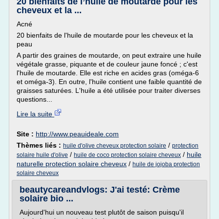
20 bienfaits de l’huile de moutarde pour les
cheveux et la ...
Acné
20 bienfaits de l'huile de moutarde pour les cheveux et la
peau
A partir des graines de moutarde, on peut extraire une huile
végétale grasse, piquante et de couleur jaune foncé ; c'est
l'huile de moutarde. Elle est riche en acides gras (oméga-6
et oméga-3). En outre, l'huile contient une faible quantité de
graisses saturées. L'huile a été utilisée pour traiter diverses
questions...
Lire la suite
Site :
http://www.peauideale.com
Thèmes liés :
/
huile d'olive cheveux protection solaire
protection
/
/
huile
solaire huile d'olive
huile de coco protection solaire cheveux
naturelle protection solaire cheveux
/
huile de jojoba protection
solaire cheveux
beautycareandvlogs: J'ai testé: Crème
solaire bio ...
Aujourd'hui un nouveau test plutôt de saison puisqu'il