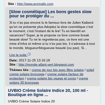
Site :
http://www.aromalin.com
[Slow cosmétique] Les bons gestes slow
pour se protéger du ...
Si tu n'as pas encore lu le fameux livre de Julien Kaibeck
qu'on ne présente plus Adoptez la slow cosmétique c'est
le moment, c'est l'instant de le lire! Tu es bientôt en
vacances? Super, je te propose ce livre comme break
beauté slow! Tu ne le regretteras pas, ce livre est une
mine d'infos et même si tu n'es pas bio, il s'adresse à tout
le monde, blogueur/blogueuse beauté (ou pas). Si...
Lire la suite
Date:
2017-11-25 13:16:18
Site :
http://monde-allant-vert.blogspot.com
Thèmes liés :
creme de jour bio avec filtre solaire
/
soleil
creme solaire bronzage
/
creme solaire facteur de
protection
/
creme solaire bio visage et corps
/
creme
solaire 30 bronzage
UVBIO Crème Solaire Indice 20, 100 ml -
Boutique en ligne ...
UVBIO Crème Solaire Indice 20