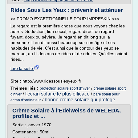
Rides Sous Les Yeux : prévenir et atténuer
>> PROMO EXCEPTIONNELLE POUR IMPRESKIN <<<
Le regard est la première chose que nous voyons chez les
autres. Séduction, lien social, regard direct ou regard
fuyant, doux ou sévère...le regard en dit long sur la
personne. Il en dit aussi beaucoup sur son âge et ses
habitudes de vie. C'est ainsi que le contour des yeux se
marque, au fil des ans de rides et de ridules. Qu'elles soient
rides...
Lire la suite
Site :
http://www.ridessouslesyeux.fr
Thèmes liés :
/
protection solaire sport d'hiver
creme solaire sport
l'ecran solaire le plus efficace
/
/
d'hiver
pare soleil pour
bonne creme solaire qui protege
/
ecran d'ordinateur
Crème Solaire à l’Edelweiss de WELEDA,
profitez et ...
Sortie : janvier 1970
Contenance : 50ml