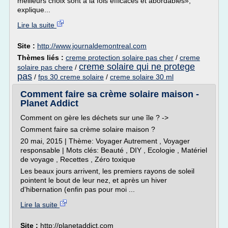
meilleurs choix sont à la fois efficaces et abordables»,
explique...
Lire la suite
Site :
http://www.journaldemontreal.com
Thèmes liés :
creme protection solaire pas cher
/
creme
creme solaire qui ne protege
solaire pas chere
/
pas
/
fps 30 creme solaire
/
creme solaire 30 ml
Comment faire sa crème solaire maison -
Planet Addict
Comment on gère les déchets sur une île ? ->
Comment faire sa crème solaire maison ?
20 mai, 2015 | Thème: Voyager Autrement , Voyager
responsable | Mots clés: Beauté , DIY , Ecologie , Matériel
de voyage , Recettes , Zéro toxique
Les beaux jours arrivent, les premiers rayons de soleil
pointent le bout de leur nez, et après un hiver
d'hibernation (enfin pas pour moi ...
Lire la suite
Site :
http://planetaddict.com