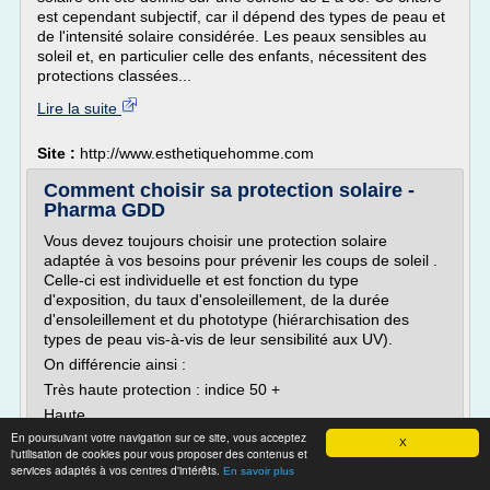
est cependant subjectif, car il dépend des types de peau et
de l'intensité solaire considérée. Les peaux sensibles au
soleil et, en particulier celle des enfants, nécessitent des
protections classées...
Lire la suite
Site :
http://www.esthetiquehomme.com
Comment choisir sa protection solaire -
Pharma GDD
Vous devez toujours choisir une protection solaire
adaptée à vos besoins pour prévenir les coups de soleil .
Celle-ci est individuelle et est fonction du type
d'exposition, du taux d'ensoleillement, de la durée
d'ensoleillement et du phototype (hiérarchisation des
types de peau vis-à-vis de leur sensibilité aux UV).
On différencie ainsi :
Très haute protection : indice 50 +
Haute...
En poursuivant votre navigation sur ce site, vous acceptez
X
Lire la suite
l'utilisation de cookies pour vous proposer des contenus et
services adaptés à vos centres d'intérêts.
En savoir plus