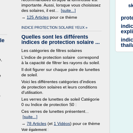
importante. Aussi, lorsque vous choisissez
s
des solaires, il est...
[suite...]
→
125 Articles
pour ce thème
prot
indi
INDICE PROTECTION SOLAIRE YEUX »
expl
Quelles sont les différents
indi
le
indices de protection solaire ...
thai
Les catégories de filtres solaires
L'indice de protection solaire correspond
e,
à la capacité de filtrer les rayons du soleil.
Il doit figurer sur chaque paire de lunettes
de soleil.
e
Voici les différentes catégories d'indices
de protection solaires et leurs conditions
d'utilisation.
,
Les verres de lunettes de soleil Catégorie
0 ou Indice de protection S0 :
Ces verres de lunettes présentent...
[suite...]
→
78 Articles
(et
1 Vidéos
) pour ce thème
Voir également
: