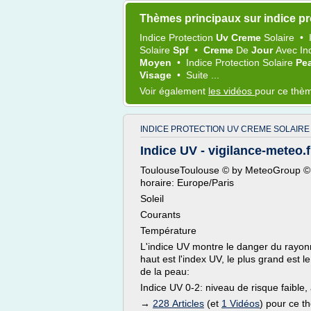
Thèmes principaux sur indice pro
Indice Protection
Uv Creme
Solaire
•
Solaire
Spf
•
Creme
De
Jour
Avec
In
Moyen
•
Indice Protection Solaire
Pe
Visage
•
Suite ...
Voir également
les vidéos
pour ce thè
INDICE PROTECTION UV CREME SOLAIRE
Indice UV - vigilance-meteo.f
ToulouseToulouse © by MeteoGroup © 
horaire: Europe/Paris
Soleil
Courants
Température
L'indice UV montre le danger du rayon
haut est l'index UV, le plus grand est
de la peau:
Indice UV 0-2: niveau de risque faible
→
228 Articles
(et
1 Vidéos
) pour ce 