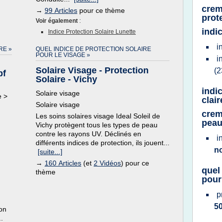
crem
→
99 Articles
pour ce thème
prot
Voir également
:
indi
Indice Protection Solaire Lunette
i
RE »
QUEL INDICE DE PROTECTION SOLAIRE
POUR LE VISAGE »
i
Solaire Visage - Protection
(2
pf
Solaire - Vichy
indi
Solaire visage
e >
clair
Solaire visage
crem
Les soins solaires visage Ideal Soleil de
peau
Vichy protègent tous les types de peau
contre les rayons UV. Déclinés en
i
différents indices de protection, ils jouent...
n
[suite...]
→
160 Articles
(et
2 Vidéos
) pour ce
quel
thème
pour
p
5
ion
.