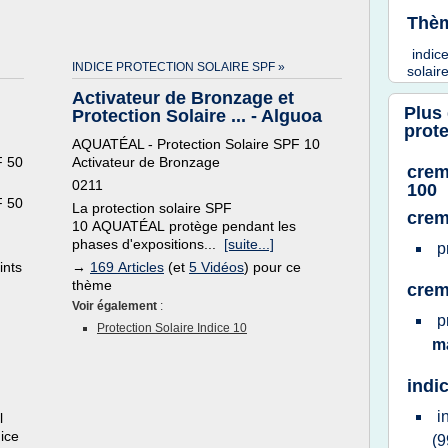
Thèm
indic
INDICE PROTECTION SOLAIRE SPF »
solair
Activateur de Bronzage et
Plus
Protection Solaire ... - Alguoa
prote
AQUATÉAL - Protection Solaire SPF 10
F 50
Activateur de Bronzage
crem
0211
100
F 50
La protection solaire SPF
crem
10 AQUATÉAL protège pendant les
phases d'expositions...
[suite...]
p
ints
→
169 Articles
(et
5 Vidéos
) pour ce
thème
crem
Voir également
:
p
Protection Solaire Indice 10
m
indi
i
l
ice
(9