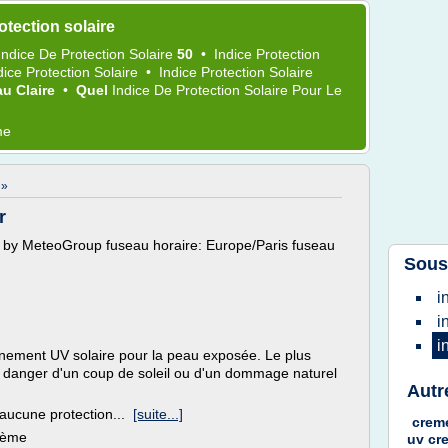
tection solaire
Indice
De
Protection Solaire
50
•
Indice Protection
dice Protection Solaire
•
Indice Protection Solaire
au Claire
•
Quel
Indice
De
Protection Solaire
Pour Le
me
 »
r
by MeteoGroup fuseau horaire: Europe/Paris fuseau
Sous
i
i
i
nement UV solaire pour la peau exposée. Le plus
 le danger d'un coup de soleil ou d'un dommage naturel
Autr
, aucune protection...
[suite...]
crem
thème
uv c