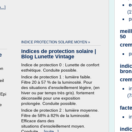
e
...]
(1
p
meil
50
INDICE PROTECTION SOLAIRE MOYEN »
crem
Indices de protection solaire |
p
e
Blog Lunette Vintage
Indice de protection 0 : Lunette de confort
indi
on
esthétique. Conduite possible.
bron
Indice de protection 1 : lumière faible.
crem
eil
Filtre 20 à 57 % de la luminosité. Pour
des situations d'ensoleillement légère, (en
i
hiver ou par temps très gris). fortement
 Epi
(7
déconseillé pour une exposition
prolongée. Conduite possible.
e
fact
Indice de protection 2 : lumière moyenne.
Filtre de 58% à 82% de la luminosité.
i
Efficace dans des
situations d'ensoleillement moyen.
indi
Conduite...
[suite...]