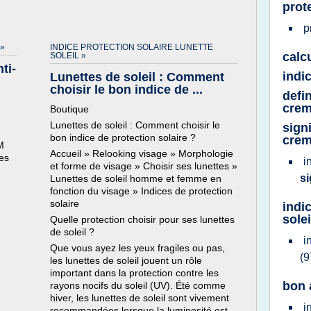
prot
p
»
INDICE PROTECTION SOLAIRE LUNETTE
calc
SOLEIL »
ti-
indi
Lunettes de soleil : Comment
choisir le bon indice de ...
defi
crem
Boutique
Lunettes de soleil : Comment choisir le
sign
bon indice de protection solaire ?
crem
M
Accueil » Relooking visage » Morphologie
les
i
et forme de visage » Choisir ses lunettes »
si
Lunettes de soleil homme et femme en
fonction du visage » Indices de protection
solaire
indi
solei
Quelle protection choisir pour ses lunettes
de soleil ?
i
Que vous ayez les yeux fragiles ou pas,
(9
les lunettes de soleil jouent un rôle
important dans la protection contre les
bon 
rayons nocifs du soleil (UV). Été comme
hiver, les lunettes de soleil sont vivement
i
recommandées lorsque la luminosité est