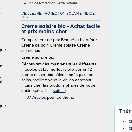
Indice Protection Verre Solaire
 »
MEILLEURE PROTECTION SOLAIRE INDICE
50 »
Crème solaire bio - Achat facile
et prix moins cher
Comparateur de prix Beauté et bien-être
Crème de soin Crème solaire Crème
igne
solaire bio
Crème solaire bio
Découvrez dès maintenant les différents
les
modèles et les meilleurs prix parmi 42
crème solaire bio sélectionnés par nos
d,
soins, facilitez vous la vie en achetant
nt
moins cher les produits phares de notre
guide spécial...
[suite...]
→
87 Articles
pour ce thème
igne
Thèm
c
c