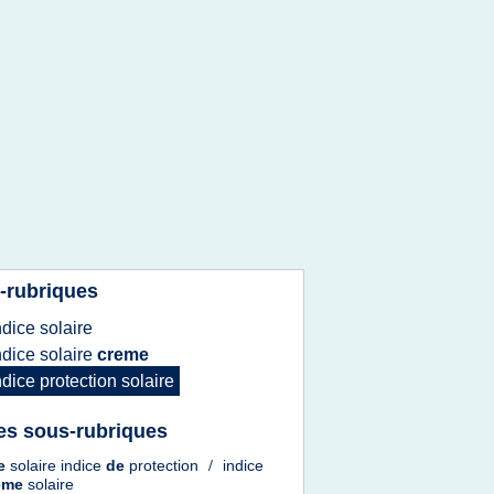
-rubriques
ndice solaire
ndice solaire
creme
ndice protection solaire
es sous-rubriques
e
solaire indice
de
protection
/
indice
reme
solaire