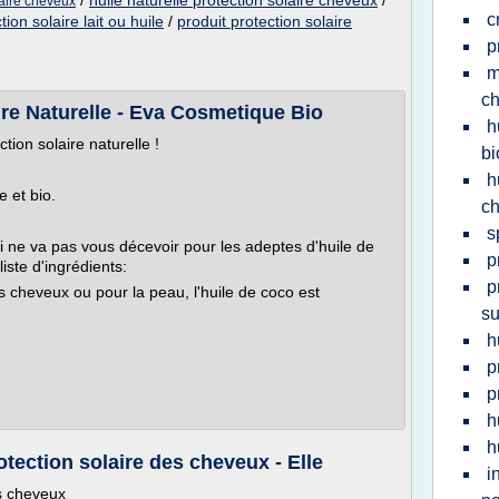
/
huile naturelle protection solaire cheveux
/
laire cheveux
c
tion solaire lait ou huile
/
produit protection solaire
p
m
c
ire Naturelle - Eva Cosmetique Bio
h
ion solaire naturelle !
bi
h
e et bio.
c
s
ui ne va pas vous décevoir pour les adeptes d'huile de
p
iste d'ingrédients:
p
es cheveux ou pour la peau, l'huile de coco est
su
h
p
p
h
h
tection solaire des cheveux - Elle
i
s cheveux