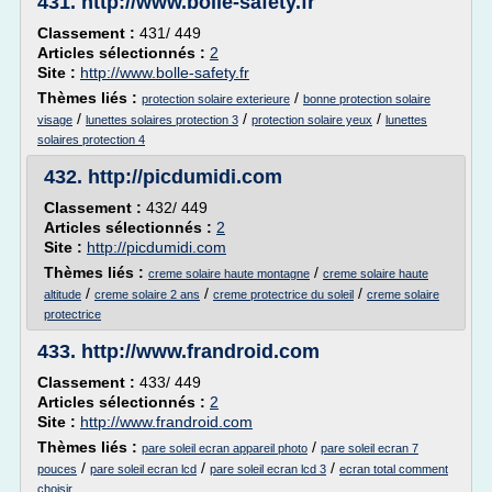
431.
http://www.bolle-safety.fr
Classement :
431/ 449
Articles sélectionnés :
2
Site :
http://www.bolle-safety.fr
Thèmes liés :
/
protection solaire exterieure
bonne protection solaire
/
/
/
visage
lunettes solaires protection 3
protection solaire yeux
lunettes
solaires protection 4
432.
http://picdumidi.com
Classement :
432/ 449
Articles sélectionnés :
2
Site :
http://picdumidi.com
Thèmes liés :
/
creme solaire haute montagne
creme solaire haute
/
/
/
altitude
creme solaire 2 ans
creme protectrice du soleil
creme solaire
protectrice
433.
http://www.frandroid.com
Classement :
433/ 449
Articles sélectionnés :
2
Site :
http://www.frandroid.com
Thèmes liés :
/
pare soleil ecran appareil photo
pare soleil ecran 7
/
/
/
pouces
pare soleil ecran lcd
pare soleil ecran lcd 3
ecran total comment
choisir