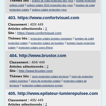
Thèmes liés :
/
eclipse de soleil protection des yeux
lunette protection
/
/
eclipse soleil
eclipse solaire 2015 protection des yeux
lunettes de soleil
/
protection solaire
eclipse solaire protection yeux
403.
https://www.confortvisuel.com
Classement :
403/ 449
Articles sélectionnés :
2
Site :
https://www.confortvisuel.com
Thèmes liés :
/
protection solaire lunettes montagne
lunettes de soleil
/
/
protection solaire
protection solaire ski lunettes
lunettes haute protection
/
solaire
protection solaire sport d'hiver
404.
http://www.brustor.com
Classement :
404/ 449
Articles sélectionnés :
2
Site :
http://www.brustor.com
Thèmes liés :
/
store protection solaire terrasse
store de protection
/
/
solaire exterieur
store de protection solaire
protection solaire de
/
terrasse
protection solaire exterieure screen
405.
http://www.epilateur-lumierepulsee.com
Classement :
405/ 449
Articles sélectionnés :
2