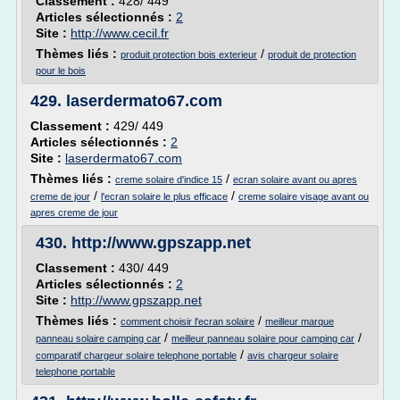
Classement :
428/ 449
Articles sélectionnés :
2
Site :
http://www.cecil.fr
Thèmes liés :
/
produit protection bois exterieur
produit de protection
pour le bois
429.
laserdermato67.com
Classement :
429/ 449
Articles sélectionnés :
2
Site :
laserdermato67.com
Thèmes liés :
/
creme solaire d'indice 15
ecran solaire avant ou apres
/
/
creme de jour
l'ecran solaire le plus efficace
creme solaire visage avant ou
apres creme de jour
430.
http://www.gpszapp.net
Classement :
430/ 449
Articles sélectionnés :
2
Site :
http://www.gpszapp.net
Thèmes liés :
/
comment choisir l'ecran solaire
meilleur marque
/
/
panneau solaire camping car
meilleur panneau solaire pour camping car
/
comparatif chargeur solaire telephone portable
avis chargeur solaire
telephone portable