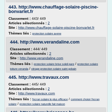
443.
http://www.chauffage-solaire-piscine-
bonvarlet.fr
Classement :
443/ 449
Articles sélectionnés :
2
Site :
http://www.chauffage-solaire-piscine-bonvarlet.fr
Thèmes liés :
protection solaire avene
444.
http://www.verandaline.com
Classement :
444/ 449
Articles sélectionnés :
2
Site :
http://www.verandaline.com
Thèmes liés :
/
protection solaire brise soleil pare
protection solaire
/
toiture veranda
vitrage protection solaire saint gobain
445.
http://www.travaux.com
Classement :
445/ 449
Articles sélectionnés :
2
Site :
http://www.travaux.com
Thèmes liés :
/
l'ecran solaire le plus efficace
comment choisir l'ecran
/
solaire
protection solaire naturelle fait maison