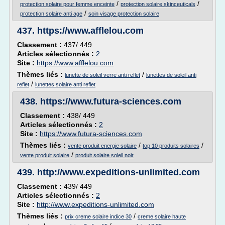
/
/
protection solaire pour femme enceinte
protection solaire skinceuticals
/
protection solaire anti age
soin visage protection solaire
437.
https://www.afflelou.com
Classement :
437/ 449
Articles sélectionnés :
2
Site :
https://www.afflelou.com
Thèmes liés :
/
lunette de soleil verre anti reflet
lunettes de soleil anti
/
reflet
lunettes solaire anti reflet
438.
https://www.futura-sciences.com
Classement :
438/ 449
Articles sélectionnés :
2
Site :
https://www.futura-sciences.com
Thèmes liés :
/
/
vente produit energie solaire
top 10 produits solaires
/
vente produit solaire
produit solaire soleil noir
439.
http://www.expeditions-unlimited.com
Classement :
439/ 449
Articles sélectionnés :
2
Site :
http://www.expeditions-unlimited.com
Thèmes liés :
/
prix creme solaire indice 30
creme solaire haute