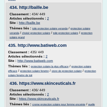
434.
http://baille.be
Classement :
434/ 449
Articles sélectionnés :
2
Site :
http://baille.be
Thèmes liés :
/
toile protection solaire veranda
protection solaire
/
/
/
veranda
choisir protection solaire
toile protection solaire
protection
solaire grand
435.
http://www.batiweb.com
Classement :
435/ 449
Articles sélectionnés :
2
Site :
http://www.batiweb.com
Thèmes liés :
/
protection solaire la plus efficace
protection solaire
/
/
/
efficace
protection solaire fenetre
store de protection solaire
protection
solaire fenetre de toit
436.
https://www.skinceuticals.fr
Classement :
436/ 449
Articles sélectionnés :
2
Site :
https://www.skinceuticals.fr
Thèmes liés :
/
creme protection solaire pour femme enceinte
quelle