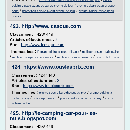
ecran solaire avant ou apres creme de jour
creme
/
solaire visage avant ou apres creme de jour
creme solaire peau grasse
/
/
acne
protection solaire avant creme de jour
creme solaire teinte peau
grasse
423.
http://www.icasque.com
Classement :
423/ 449
Articles sélectionnés :
2
Site :
http://www.icasque.com
Thèmes liés :
/
l'ecran solaire le plus efficace
meilleur ecran total solaire
/
/
/
meilleur marque ecran solaire
meilleurs ecrans solaires
pare soleil ecran
424.
https://www.touslesprix.com
Classement :
424/ 449
Articles sélectionnés :
2
Site :
https://www.touslesprix.com
Thèmes liés :
/
creme solaire la roche posay prix
creme solaire la
/
/
/
roche posay
anti taupe solaire
produit solaire la roche posay
creme
solaire roche
425.
http://le-camping-car-pour-les-
nuls.blogspot.com
Classement :
425/ 449