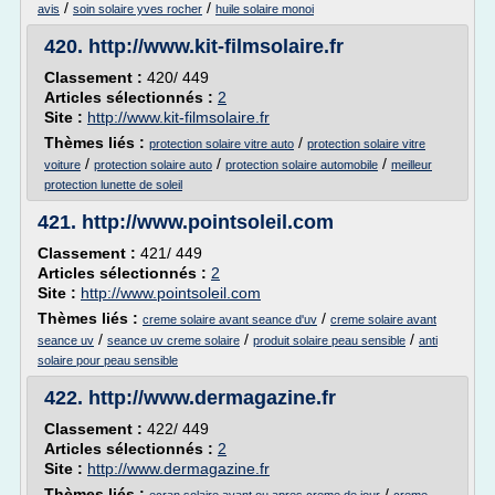
/
/
avis
soin solaire yves rocher
huile solaire monoi
420.
http://www.kit-filmsolaire.fr
Classement :
420/ 449
Articles sélectionnés :
2
Site :
http://www.kit-filmsolaire.fr
Thèmes liés :
/
protection solaire vitre auto
protection solaire vitre
/
/
/
voiture
protection solaire auto
protection solaire automobile
meilleur
protection lunette de soleil
421.
http://www.pointsoleil.com
Classement :
421/ 449
Articles sélectionnés :
2
Site :
http://www.pointsoleil.com
Thèmes liés :
/
creme solaire avant seance d'uv
creme solaire avant
/
/
/
seance uv
seance uv creme solaire
produit solaire peau sensible
anti
solaire pour peau sensible
422.
http://www.dermagazine.fr
Classement :
422/ 449
Articles sélectionnés :
2
Site :
http://www.dermagazine.fr
Thèmes liés :
/