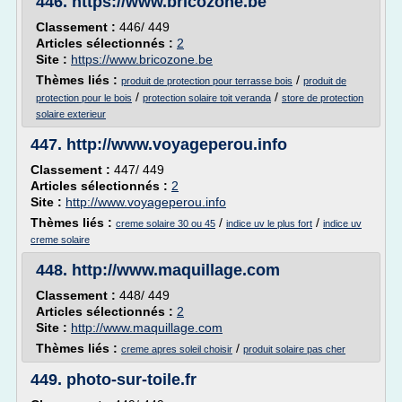
446.
https://www.bricozone.be
Classement :
446/ 449
Articles sélectionnés :
2
Site :
https://www.bricozone.be
Thèmes liés :
/
produit de protection pour terrasse bois
produit de
/
/
protection pour le bois
protection solaire toit veranda
store de protection
solaire exterieur
447.
http://www.voyageperou.info
Classement :
447/ 449
Articles sélectionnés :
2
Site :
http://www.voyageperou.info
Thèmes liés :
/
/
creme solaire 30 ou 45
indice uv le plus fort
indice uv
creme solaire
448.
http://www.maquillage.com
Classement :
448/ 449
Articles sélectionnés :
2
Site :
http://www.maquillage.com
Thèmes liés :
/
creme apres soleil choisir
produit solaire pas cher
449.
photo-sur-toile.fr