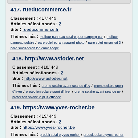
417.
rueducommerce.fr
Classement :
417/ 449
Articles sélectionnés :
2
Site :
rueducommerce.fr
Thèmes liés :
/
meilleur panneau solaire pour camping car
meilleur
/
/
/
panneau solaire
pare soleil ecran appareil photo
pare soleil ecran lcd 3
pare soleil ecran lcd camescope
418.
http://www.asfoder.net
Classement :
418/ 449
Articles sélectionnés :
2
Site :
http://www.asfoder.net
Thèmes liés :
/
creme solaire avant seance d'uv
creme solaire sport
/
/
/
d'hiver
protection solaire sport d'hiver
creme solaire avant seance uv
protection solaire la plus efficace
419.
https://www.yves-rocher.be
Classement :
419/ 449
Articles sélectionnés :
2
Site :
https://www.yves-rocher.be
Thèmes liés :
/
produit solaire yves rocher
produit solaire yves rocher