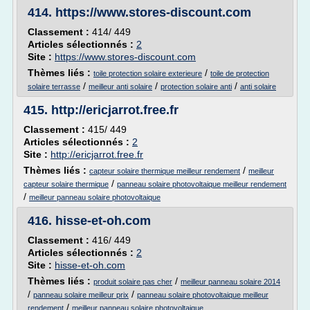
414.
https://www.stores-discount.com
Classement :
414/ 449
Articles sélectionnés :
2
Site :
https://www.stores-discount.com
Thèmes liés :
/
toile protection solaire exterieure
toile de protection
/
/
/
solaire terrasse
meilleur anti solaire
protection solaire anti
anti solaire
415.
http://ericjarrot.free.fr
Classement :
415/ 449
Articles sélectionnés :
2
Site :
http://ericjarrot.free.fr
Thèmes liés :
/
capteur solaire thermique meilleur rendement
meilleur
/
capteur solaire thermique
panneau solaire photovoltaique meilleur rendement
/
meilleur panneau solaire photovoltaique
416.
hisse-et-oh.com
Classement :
416/ 449
Articles sélectionnés :
2
Site :
hisse-et-oh.com
Thèmes liés :
/
produit solaire pas cher
meilleur panneau solaire 2014
/
/
panneau solaire meilleur prix
panneau solaire photovoltaique meilleur
/
rendement
meilleur panneau solaire photovoltaique