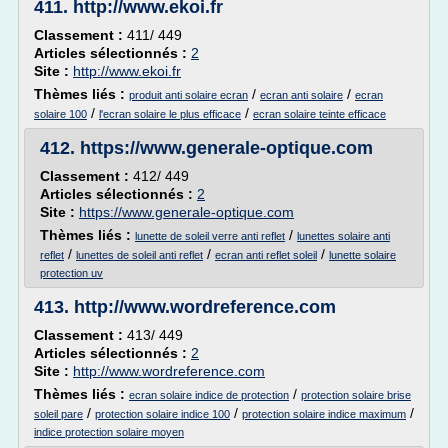
411.
http://www.ekoi.fr
Classement :
411/ 449
Articles sélectionnés :
2
Site :
http://www.ekoi.fr
Thèmes liés :
/
/
produit anti solaire ecran
ecran anti solaire
ecran
/
/
solaire 100
l'ecran solaire le plus efficace
ecran solaire teinte efficace
412.
https://www.generale-optique.com
Classement :
412/ 449
Articles sélectionnés :
2
Site :
https://www.generale-optique.com
Thèmes liés :
/
lunette de soleil verre anti reflet
lunettes solaire anti
/
/
/
reflet
lunettes de soleil anti reflet
ecran anti reflet soleil
lunette solaire
protection uv
413.
http://www.wordreference.com
Classement :
413/ 449
Articles sélectionnés :
2
Site :
http://www.wordreference.com
Thèmes liés :
/
ecran solaire indice de protection
protection solaire brise
/
/
/
soleil pare
protection solaire indice 100
protection solaire indice maximum
indice protection solaire moyen