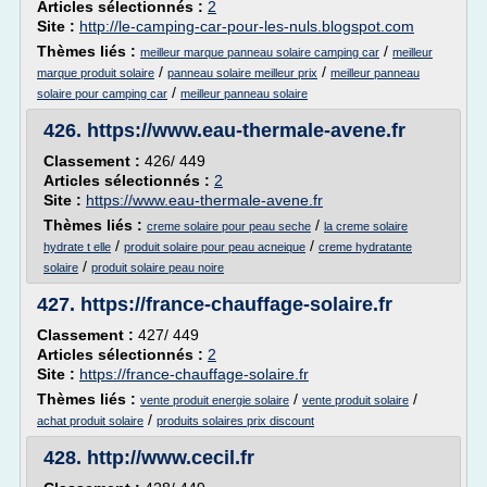
Articles sélectionnés :
2
Site :
http://le-camping-car-pour-les-nuls.blogspot.com
Thèmes liés :
/
meilleur marque panneau solaire camping car
meilleur
/
/
marque produit solaire
panneau solaire meilleur prix
meilleur panneau
/
solaire pour camping car
meilleur panneau solaire
426.
https://www.eau-thermale-avene.fr
Classement :
426/ 449
Articles sélectionnés :
2
Site :
https://www.eau-thermale-avene.fr
Thèmes liés :
/
creme solaire pour peau seche
la creme solaire
/
/
hydrate t elle
produit solaire pour peau acneique
creme hydratante
/
solaire
produit solaire peau noire
427.
https://france-chauffage-solaire.fr
Classement :
427/ 449
Articles sélectionnés :
2
Site :
https://france-chauffage-solaire.fr
Thèmes liés :
/
/
vente produit energie solaire
vente produit solaire
/
achat produit solaire
produits solaires prix discount
428.
http://www.cecil.fr