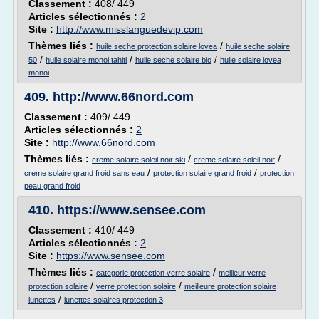
Classement :
408/ 449
Articles sélectionnés :
2
Site :
http://www.misslanguedevip.com
Thèmes liés :
/
huile seche protection solaire lovea
huile seche solaire
/
/
/
50
huile solaire monoi tahiti
huile seche solaire bio
huile solaire lovea
monoi
409.
http://www.66nord.com
Classement :
409/ 449
Articles sélectionnés :
2
Site :
http://www.66nord.com
Thèmes liés :
/
/
creme solaire soleil noir ski
creme solaire soleil noir
/
/
creme solaire grand froid sans eau
protection solaire grand froid
protection
peau grand froid
410.
https://www.sensee.com
Classement :
410/ 449
Articles sélectionnés :
2
Site :
https://www.sensee.com
Thèmes liés :
/
categorie protection verre solaire
meilleur verre
/
/
protection solaire
verre protection solaire
meilleure protection solaire
/
lunettes
lunettes solaires protection 3