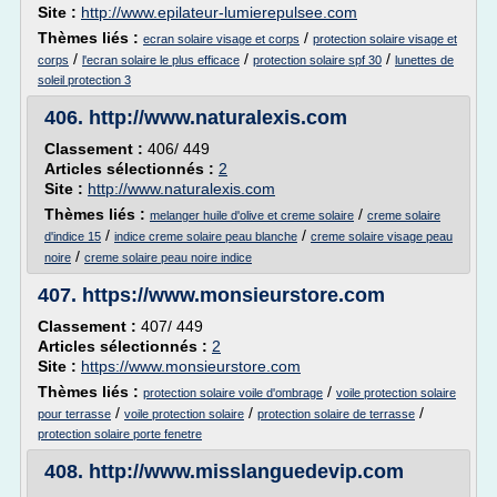
Site :
http://www.epilateur-lumierepulsee.com
Thèmes liés :
/
ecran solaire visage et corps
protection solaire visage et
/
/
/
corps
l'ecran solaire le plus efficace
protection solaire spf 30
lunettes de
soleil protection 3
406.
http://www.naturalexis.com
Classement :
406/ 449
Articles sélectionnés :
2
Site :
http://www.naturalexis.com
Thèmes liés :
/
melanger huile d'olive et creme solaire
creme solaire
/
/
d'indice 15
indice creme solaire peau blanche
creme solaire visage peau
/
noire
creme solaire peau noire indice
407.
https://www.monsieurstore.com
Classement :
407/ 449
Articles sélectionnés :
2
Site :
https://www.monsieurstore.com
Thèmes liés :
/
protection solaire voile d'ombrage
voile protection solaire
/
/
/
pour terrasse
voile protection solaire
protection solaire de terrasse
protection solaire porte fenetre
408.
http://www.misslanguedevip.com