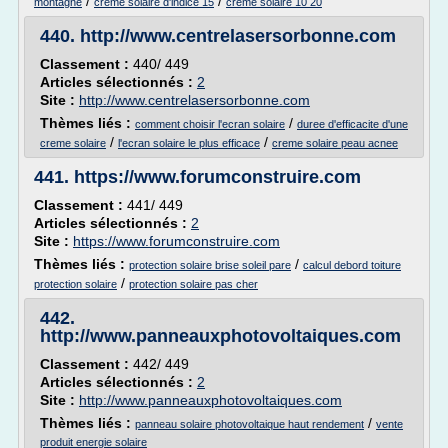
/
/
montagne
creme solaire d'indice 15
creme solaire 10 20
440.
http://www.centrelasersorbonne.com
Classement :
440/ 449
Articles sélectionnés :
2
Site :
http://www.centrelasersorbonne.com
Thèmes liés :
/
comment choisir l'ecran solaire
duree d'efficacite d'une
/
/
creme solaire
l'ecran solaire le plus efficace
creme solaire peau acnee
441.
https://www.forumconstruire.com
Classement :
441/ 449
Articles sélectionnés :
2
Site :
https://www.forumconstruire.com
Thèmes liés :
/
protection solaire brise soleil pare
calcul debord toiture
/
protection solaire
protection solaire pas cher
442.
http://www.panneauxphotovoltaiques.com
Classement :
442/ 449
Articles sélectionnés :
2
Site :
http://www.panneauxphotovoltaiques.com
Thèmes liés :
/
panneau solaire photovoltaique haut rendement
vente
produit energie solaire