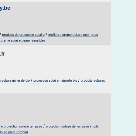
y.be
/
/
produits de protection solaire
meilleure creme solaire pour peau
/
creme solaire peaux sensibles
fr
/
/
n solaire minerale bio
protection solaire naturelle bio
produits solaires
/
/
re protection solaire terrasse
protection solaire de terrasse
toile
erieure pour veranda