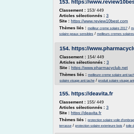
153.
https://www.review10be
Classement :
153/ 449
Articles sélectionnés :
3
Site :
https://www.review10best.com
Thèmes liés :
/
meilleur creme solaire 2017
me
/
solaire peaux sensibles
meilleurs cremes solaires
154.
https://www.pharmacycl
Classement :
154/ 449
Articles sélectionnés :
3
Site :
https://www.pharmacyclub.net
Thèmes liés :
meilleure creme solaire anti ta
/
solaire visage anti tache
produit solaire visage an
155.
https://deavita.fr
Classement :
155/ 449
Articles sélectionnés :
3
Site :
https://deavita.fr
Thèmes liés :
protection solaire voile d'ombra
/
/
terrasse
protection solaire exterieure bois
toile