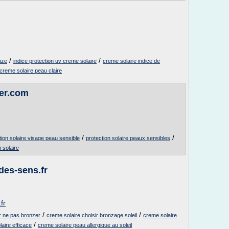
/
/
nze
indice protection uv creme solaire
creme solaire indice de
creme solaire peau claire
er.com
/
/
tion solaire visage peau sensible
protection solaire peaux sensibles
 solaire
des-sens.fr
fr
/
/
ur ne pas bronzer
creme solaire choisir bronzage soleil
creme solaire
/
aire efficace
creme solaire peau allergique au soleil