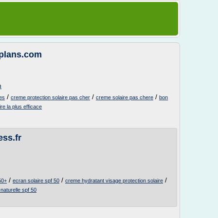
splans.com
m
/
/
/
ces
creme protection solaire pas cher
creme solaire pas chere
bon
ire la plus efficace
ss.fr
/
/
/
50+
ecran solaire spf 50
creme hydratant visage protection solaire
 naturelle spf 50