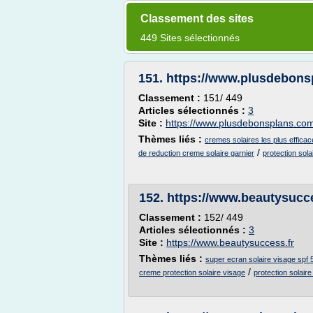
Classement des sites
449 Sites sélectionnés
151.
https://www.plusdebon
Classement :
151/ 449
Articles sélectionnés :
3
Site :
https://www.plusdebonsplans.co
Thèmes liés :
cremes solaires les plus effica
/
de reduction creme solaire garnier
protection sola
152.
https://www.beautysucce
Classement :
152/ 449
Articles sélectionnés :
3
Site :
https://www.beautysuccess.fr
Thèmes liés :
super ecran solaire visage spf 
/
creme protection solaire visage
protection solaire