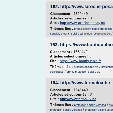
162.
http://www.laroche-posa
Classement :
162/ 449
Articles sélectionnés :
3
Site :
http://www.laroche-posay.be
Thèmes liés :
produit solaire haute protection
/
sensible
ecran solaire teinte pour peau sensible
163.
https://www.boutiquebio.
Classement :
163/ 449
Articles sélectionnés :
3
Site :
https://www.boutiquebio.fr
Thèmes liés :
/
produits solaires bio
protectio
/
biologiques
creme protection solaire bio
164.
http://www.fermalux.be
Classement :
164/ 449
Articles sélectionnés :
3
Site :
http://www.fermalux.be
Thèmes liés :
/
protection solaire veranda
sto
/
protection solaire veranda
protection solaire ext