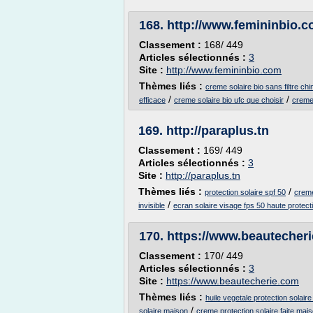
168.
http://www.femininbio.
Classement :
168/ 449
Articles sélectionnés :
3
Site :
http://www.femininbio.com
Thèmes liés :
creme solaire bio sans filtre ch
/
/
efficace
creme solaire bio ufc que choisir
creme 
169.
http://paraplus.tn
Classement :
169/ 449
Articles sélectionnés :
3
Site :
http://paraplus.tn
Thèmes liés :
/
protection solaire spf 50
creme
/
invisible
ecran solaire visage fps 50 haute protect
170.
https://www.beautecher
Classement :
170/ 449
Articles sélectionnés :
3
Site :
https://www.beautecherie.com
Thèmes liés :
huile vegetale protection solair
/
solaire maison
creme protection solaire faite mai