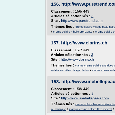
156.
http://www.puretrend.c
Classement :
156/ 449
Articles sélectionnés :
3
Site :
http://www.puretrend.com
Thèmes liés :
creme solaire visage peau noir
/
/
creme solaire + huile bronzante
creme solaire e
157.
http://www.clarins.ch
Classement :
157/ 449
Articles sélectionnés :
3
Site :
http://www.clarins.ch
Thèmes liés :
clarins creme solaire anti rides
/
solaire anti rides visage clarins
clarins creme solai
158.
http://www.unebellepea
Classement :
158/ 449
Articles sélectionnés :
3
Site :
http://www.unebellepeau.com
Thèmes liés :
creme solaire bio sans filtre ch
/
/
ou chimique
marque creme solaire filtre mineral