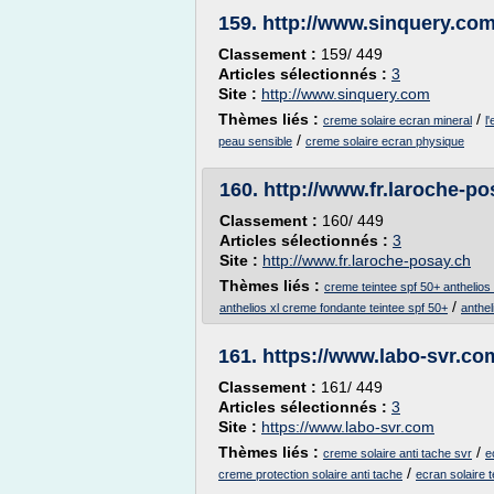
159.
http://www.sinquery.co
Classement :
159/ 449
Articles sélectionnés :
3
Site :
http://www.sinquery.com
Thèmes liés :
/
creme solaire ecran mineral
l
/
peau sensible
creme solaire ecran physique
160.
http://www.fr.laroche-po
Classement :
160/ 449
Articles sélectionnés :
3
Site :
http://www.fr.laroche-posay.ch
Thèmes liés :
creme teintee spf 50+ anthelios
/
anthelios xl creme fondante teintee spf 50+
anthel
161.
https://www.labo-svr.co
Classement :
161/ 449
Articles sélectionnés :
3
Site :
https://www.labo-svr.com
Thèmes liés :
/
creme solaire anti tache svr
e
/
creme protection solaire anti tache
ecran solaire 