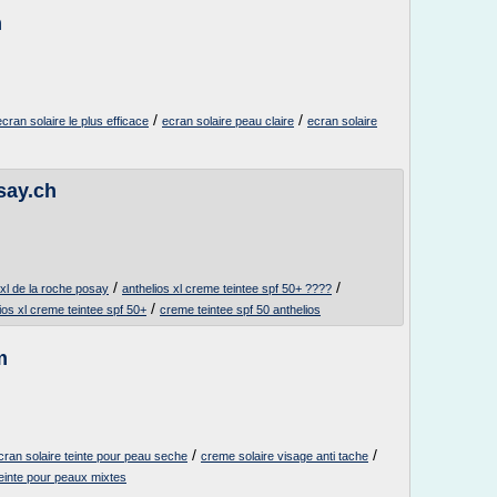
m
/
/
'ecran solaire le plus efficace
ecran solaire peau claire
ecran solaire
say.ch
/
/
 xl de la roche posay
anthelios xl creme teintee spf 50+ ????
/
ios xl creme teintee spf 50+
creme teintee spf 50 anthelios
m
/
/
cran solaire teinte pour peau seche
creme solaire visage anti tache
teinte pour peaux mixtes