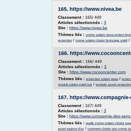
165.
https://www.nivea.be
Classement :
165/ 449
Articles sélectionnés :
3
Site :
https://www.nivea.be
Thèmes liés :
creme solaire nivea protect bro
/
/
protection
creme solaire choisir bronzage soleil
166.
https://www.cocooncent
Classement :
166/ 449
Articles sélectionnés :
3
Site :
https://www.cocooncenter.com
Thèmes liés :
/
protection solaire peau
protec
/
produit solaire soleil noir
produits avene protection
167.
https://www.compagnie-
Classement :
167/ 449
Articles sélectionnés :
3
Site :
https://www.compagnie-des-sens.
Thèmes liés :
quelle creme solaire choisir po
/
avant seance d'uv
comment choisir une creme sol