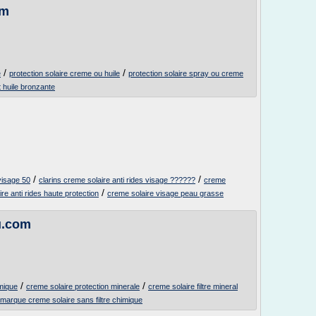
om
/
/
e
protection solaire creme ou huile
protection solaire spray ou creme
t huile bronzante
/
/
 visage 50
clarins creme solaire anti rides visage ??????
creme
/
re anti rides haute protection
creme solaire visage peau grasse
u.com
/
/
imique
creme solaire protection minerale
creme solaire filtre mineral
marque creme solaire sans filtre chimique