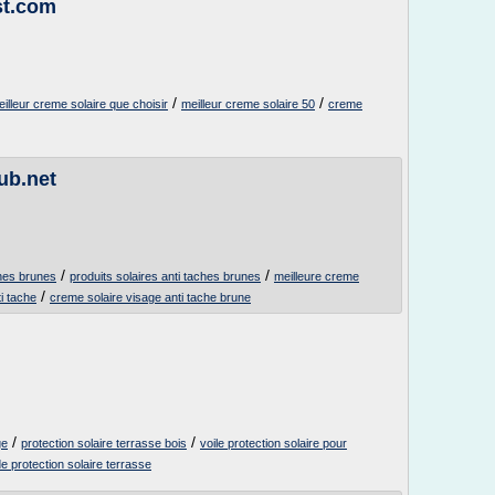
st.com
/
/
illeur creme solaire que choisir
meilleur creme solaire 50
creme
ub.net
/
/
ches brunes
produits solaires anti taches brunes
meilleure creme
/
ti tache
creme solaire visage anti tache brune
/
/
ge
protection solaire terrasse bois
voile protection solaire pour
 de protection solaire terrasse