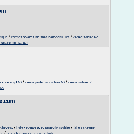
com
/
/
imique
cremes solaires bio sans nanoparticules
creme solaire bio
solaire bio uva uvb
/
/
 solaire spf 50
creme protection solaire 50
creme solaire 50
ion
ie.com
/
/
e cheveux
huile vegetale avec protection solaire
faire sa creme
/
son
protection solaire creme ou huile