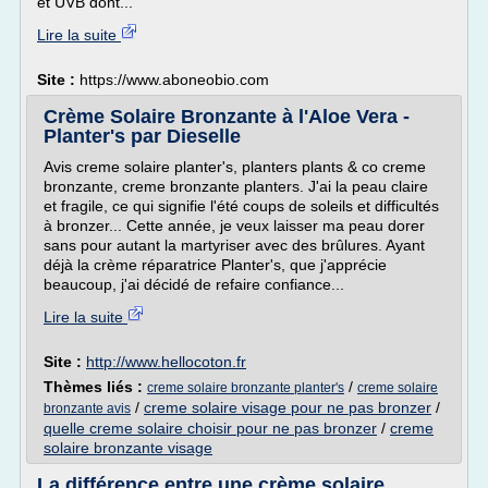
et UVB dont...
Lire la suite
Site :
https://www.aboneobio.com
Crème Solaire Bronzante à l'Aloe Vera -
Planter's par Dieselle
Avis creme solaire planter's, planters plants & co creme
bronzante, creme bronzante planters. J'ai la peau claire
et fragile, ce qui signifie l'été coups de soleils et difficultés
à bronzer... Cette année, je veux laisser ma peau dorer
sans pour autant la martyriser avec des brûlures. Ayant
déjà la crème réparatrice Planter's, que j'apprécie
beaucoup, j'ai décidé de refaire confiance...
Lire la suite
Site :
http://www.hellocoton.fr
Thèmes liés :
/
creme solaire bronzante planter's
creme solaire
/
creme solaire visage pour ne pas bronzer
/
bronzante avis
quelle creme solaire choisir pour ne pas bronzer
/
creme
solaire bronzante visage
La différence entre une crème solaire