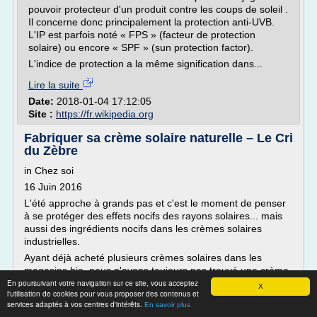
pouvoir protecteur d'un produit contre les coups de soleil .
Il concerne donc principalement la protection anti-UVB.
L'IP est parfois noté « FPS » (facteur de protection
solaire) ou encore « SPF » (sun protection factor).
L'indice de protection a la même signification dans...
Lire la suite
Date:
2018-01-04 17:12:05
Site :
https://fr.wikipedia.org
Fabriquer sa crème solaire naturelle – Le Cri
du Zèbre
in Chez soi
16 Juin 2016
L'été approche à grands pas et c'est le moment de penser
à se protéger des effets nocifs des rayons solaires... mais
aussi des ingrédients nocifs dans les crèmes solaires
industrielles.
Ayant déjà acheté plusieurs crèmes solaires dans les
magasins bio, nous n'avons toujours pas trouvé une crème
En poursuivant votre navigation sur ce site, vous acceptez
totalement naturelle avec une texture agréable, sans
X
l'utilisation de cookies pour vous proposer des contenus et
laisser...
services adaptés à vos centres d'intérêts.
En savoir plus