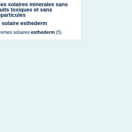
es solaires minerales sans
uits toxiques et sans
particules
e solaire esthederm
remes solaires
esthederm
(5)