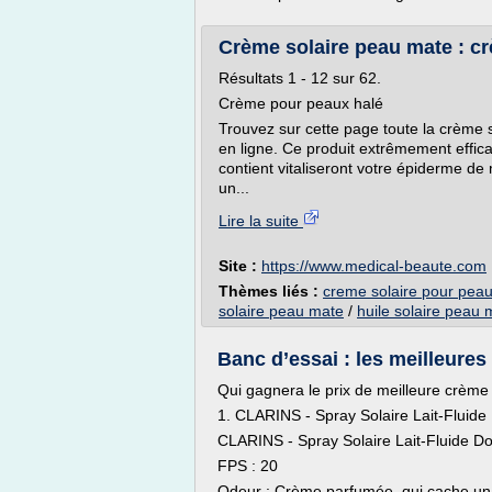
Crème solaire peau mate : c
Résultats 1 - 12 sur 62.
Crème pour peaux halé
Trouvez sur cette page toute la crème 
en ligne. Ce produit extrêmement effica
contient vitaliseront votre épiderme de 
un...
Lire la suite
Site :
https://www.medical-beaute.com
Thèmes liés :
creme solaire pour pea
solaire peau mate
/
huile solaire peau 
Banc d’essai : les meilleures 
Qui gagnera le prix de meilleure crème 
1. CLARINS - Spray Solaire Lait-Fluid
CLARINS - Spray Solaire Lait-Fluide D
FPS : 20
Odeur : Crème parfumée, qui cache un pe