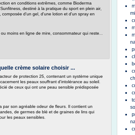
rotection en conditions extrêmes, comme Bioderma
m
nfitness, destiné à la pratique du sport en plein air,
mi
composée d'un gel, d'une lotion et d'un spray en
c
m
s ou moins en ligne de mire, consommateur qui reste...
m
na
p
c
b
uelle crème solaire choisir ...
c
facteur de protection 25, contenant un système unique
c
icacement les peaux souffrant d'intolérance au soleil.
c
écié de ceux qui ont une peau sensible prédisposée
c
t
a par son agréable odeur de fleurs. Il contient un
so
andes, de germes de blé et de graines de lins qui
p
pour les peaux sensibles.
na
c