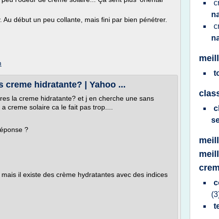
c
n
y. Au début un peu collante, mais fini par bien pénétrer.
c
n
meil
m
t
 creme hidratante? | Yahoo ...
clas
pres la creme hidratante? et j en cherche une sans
 creme solaire ca le fait pas trop....
c
s
réponse ?
meil
meil
crem
mais il existe des crème hydratantes avec des indices
c
(3
t