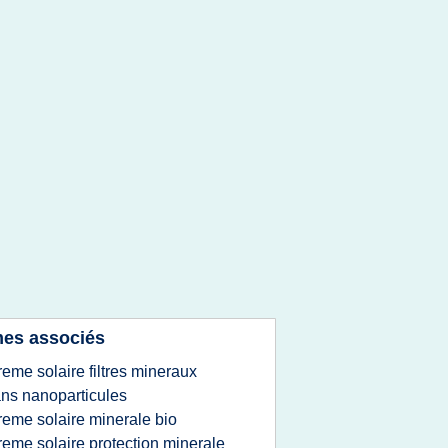
es associés
reme solaire filtres mineraux
ns nanoparticules
reme solaire minerale bio
reme solaire protection minerale