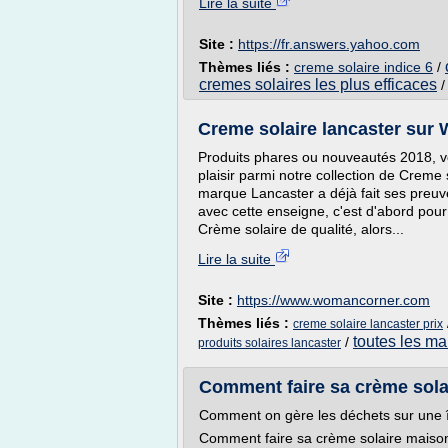
Lire la suite
Site :
https://fr.answers.yahoo.com
Thèmes liés :
creme solaire indice 6
/
cremes solaires les plus efficaces
Creme solaire lancaster sur 
Produits phares ou nouveautés 2018, vo
plaisir parmi notre collection de Creme
marque Lancaster a déjà fait ses preuves
avec cette enseigne, c'est d'abord pour
Crème solaire de qualité, alors...
Lire la suite
Site :
https://www.womancorner.com
Thèmes liés :
creme solaire lancaster prix
toutes les m
/
produits solaires lancaster
Comment faire sa crème solai
Comment on gère les déchets sur une î
Comment faire sa crème solaire maiso