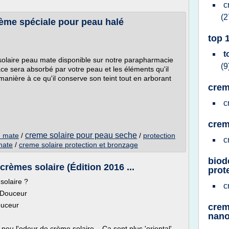
c
(2
rème spéciale pour peau halé
top 
t
solaire peau mate disponible sur notre parapharmacie
(9
ce sera absorbé par votre peau et les éléments qu'il
manière à ce qu'il conserve son teint tout en arborant
crem
c
crem
creme solaire pour peau seche
u mate
/
/
protection
c
mate
/
creme solaire protection et bronzage
biod
crèmes solaire (Édition 2016 ...
prot
solaire ?
c
e Douceur
ouceur
crem
nano
u l'odeur de crème solaire... Ça sent plus 'oriental'