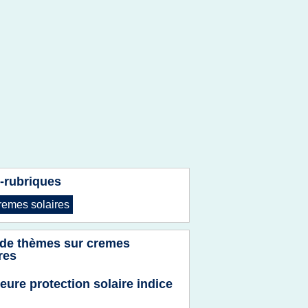
-rubriques
remes solaires
 de thèmes sur
cremes
res
leure protection solaire indice