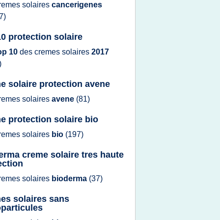
remes solaires
cancerigenes
7)
10 protection solaire
op 10
des
cremes solaires
2017
)
e solaire protection avene
remes solaires
avene
(81)
e protection solaire bio
remes solaires
bio
(197)
erma creme solaire tres haute
ection
remes solaires
bioderma
(37)
es solaires sans
particules