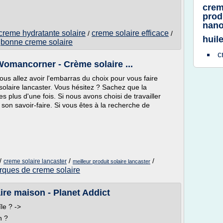
crem
prod
nano
creme hydratante solaire
creme solaire efficace
/
/
huil
bonne creme solaire
/
c
Womancorner - Crème solaire ...
us allez avoir l'embarras du choix pour vous faire
 solaire lancaster. Vous hésitez ? Sachez que la
 plus d'une fois. Si nous avons choisi de travailler
 son savoir-faire. Si vous êtes à la recherche de
/
/
/
creme solaire lancaster
meilleur produit solaire lancaster
arques de creme solaire
re maison - Planet Addict
le ? ->
n ?