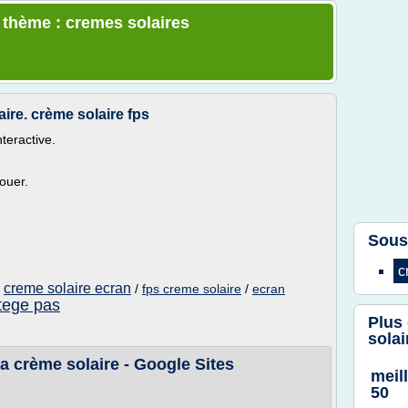
e thème : cremes solaires
laire. crème solaire fps
nteractive.
ouer.
Sous
c
creme solaire ecran
/
/
fps creme solaire
/
ecran
otege pas
Plus
solai
a crème solaire - Google Sites
meil
50