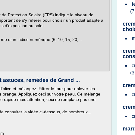
t
(7
 de Protection Solaire (FPS) indique le niveau de
mportant de s'y référer pour choisir un produit adapté à
crem
s d'exposition au soleil.
choi
m
me d'un indice numérique (6, 10, 15, 20,...
crem
con
c
(3
t astuces, remèdes de Grand ...
crem
'olive et mélangez. Filtrer le tour pour enlever les
ue orange. Appliquez ceci sur votre peau. Ce mélange
c
age rapide mais attention, ceci ne remplace pas une
crem
consulter la vidéo ci-dessous, de nombreux...
c
marq
om