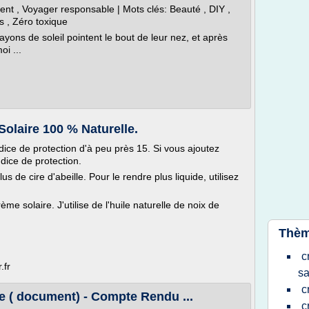
t , Voyager responsable | Mots clés: Beauté , DIY ,
s , Zéro toxique
ayons de soleil pointent le bout de leur nez, et après
oi ...
olaire 100 % Naturelle.
dice de protection d'à peu près 15. Si vous ajoutez
dice de protection.
lus de cire d'abeille. Pour le rendre plus liquide, utilisez
me solaire. J'utilise de l'huile naturelle de noix de
Thèm
c
.fr
sa
c
e ( document) - Compte Rendu ...
c